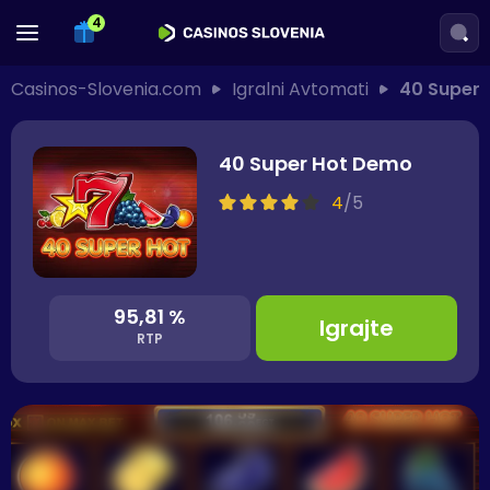
Casinos-Slovenia.com
Igralni Avtomati
40 Super 
40 Super Hot Demo
4
/
5
95,81 %
Igrajte
RTP