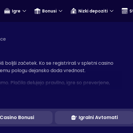
Igre
Bonusi
Nizki depoziti
S
ice
boljši začetek. Ko se registriraš v spletni casino
rvemu pologu dejansko doda vrednost.
o. Plačila delujejo pravilno, igre so preverjene,
 lahko osredotočiš na igranje, ne na tveganja.
e ponudnike. Ni ti treba ugibati, katere igralnice so
jena platforma izpolnjuje slovenske standarde varnosti
Casino Bonusi
Igralni Avtomati
ereš bonus dobrodošlice, ki najbolj ustreza tvojemu