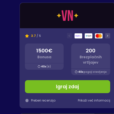
načinu igranja.
<
>
3.7
/ 5
1500€
200
Bonusa
Brezplačnih
vrtljajev
40x
(B)
40x
pogoji stavljenja
Igraj zdaj
Preberi recenzijo
Prikaži več informacij