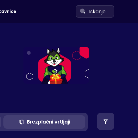
tavnice
Brezplačni vrtljaji