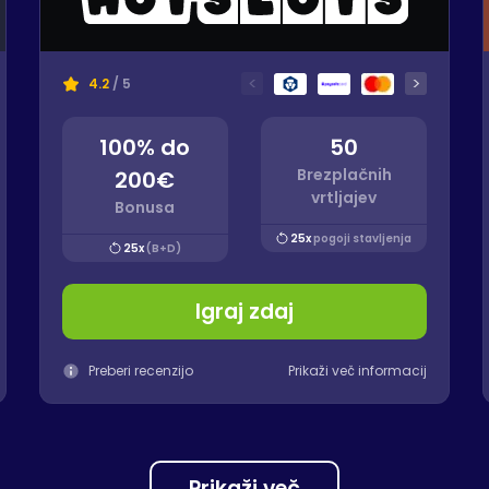
<
>
4.2
/ 5
100% do
50
Brezplačnih
200€
vrtljajev
Bonusa
25x
pogoji stavljenja
25x
(B+D)
Igraj zdaj
Preberi recenzijo
Prikaži več informacij
Prikaži več