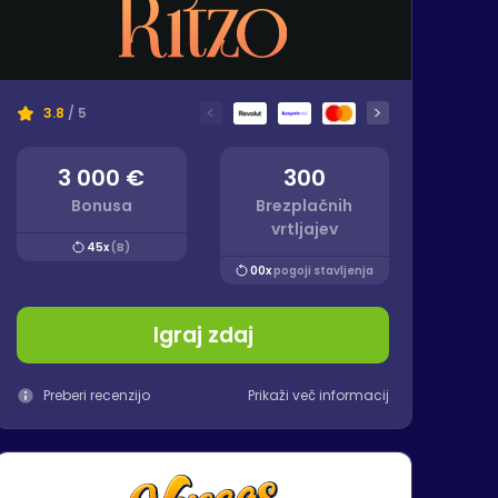
<
>
3.8
/ 5
3 000 €
300
Bonusa
Brezplačnih
vrtljajev
45x
(B)
00x
pogoji stavljenja
Igraj zdaj
Preberi recenzijo
Prikaži več informacij