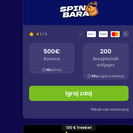
<
>
4.1
/ 5
500€
200
Bonusa
Brezplačnih
vrtljajev
35x
(B+D)
40x
pogoji stavljenja
Igraj zdaj
Prikaži več informacij
100 € freebet