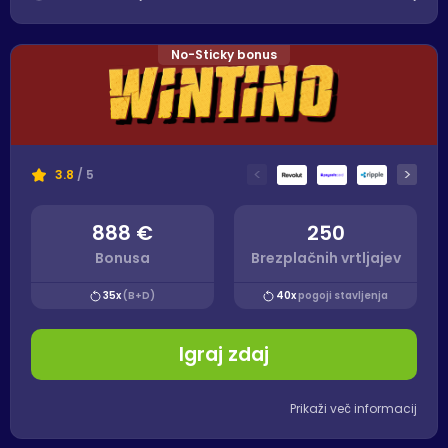
No-Sticky bonus
<
>
3.8
/ 5
888 €
250
Bonusa
Brezplačnih vrtljajev
35x
(B+D)
40x
pogoji stavljenja
Igraj zdaj
Prikaži več informacij