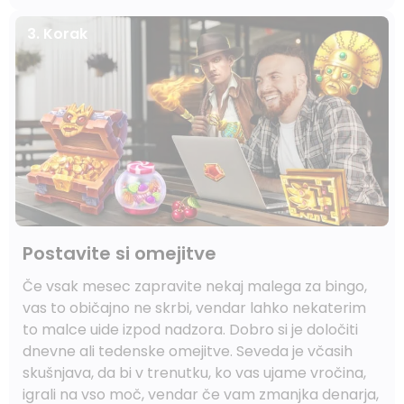
3. Korak
Postavite si omejitve
Če vsak mesec zapravite nekaj malega za bingo,
vas to običajno ne skrbi, vendar lahko nekaterim
to malce uide izpod nadzora. Dobro si je določiti
dnevne ali tedenske omejitve. Seveda je včasih
skušnjava, da bi v trenutku, ko vas ujame vročina,
igrali na vso moč, vendar če vam zmanjka denarja,