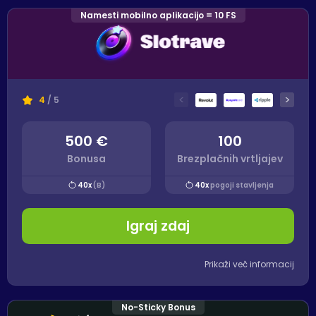
Namesti mobilno aplikacijo = 10 FS
<
>
4
/ 5
500 €
100
Bonusa
Brezplačnih vrtljajev
40x
(B)
40x
pogoji stavljenja
Igraj zdaj
Prikaži več informacij
No-Sticky Bonus