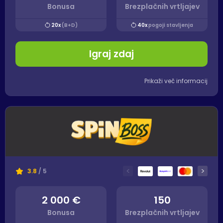
Bonusa
Brezplačnih vrtljajev
20x
(B+D)
40x
pogoji stavljenja
Igraj zdaj
Prikaži več informacij
<
>
3.8
/ 5
2 000 €
150
Bonusa
Brezplačnih vrtljajev