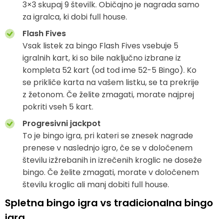
3×3 skupaj 9 številk. Običajno je nagrada samo
za igralca, ki dobi full house.
Flash Fives
Vsak listek za bingo Flash Fives vsebuje 5
igralnih kart, ki so bile naključno izbrane iz
kompleta 52 kart (od tod ime 52-5 Bingo). Ko
se prikliče karta na vašem listku, se ta prekrije
z žetonom. Če želite zmagati, morate najprej
pokriti vseh 5 kart.
Progresivni jackpot
To je bingo igra, pri kateri se znesek nagrade
prenese v naslednjo igro, če se v določenem
številu izžrebanih in izrečenih kroglic ne doseže
bingo. Če želite zmagati, morate v določenem
številu kroglic ali manj dobiti full house.
Spletna bingo igra vs tradicionalna bingo
igra