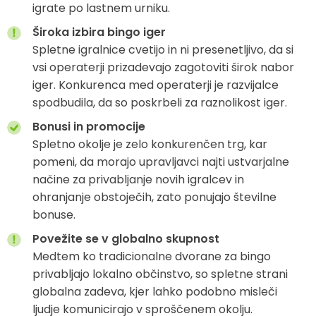
igrate po lastnem urniku.
Široka izbira bingo iger
Spletne igralnice cvetijo in ni presenetljivo, da si
vsi operaterji prizadevajo zagotoviti širok nabor
iger. Konkurenca med operaterji je razvijalce
spodbudila, da so poskrbeli za raznolikost iger.
Bonusi in promocije
Spletno okolje je zelo konkurenčen trg, kar
pomeni, da morajo upravljavci najti ustvarjalne
načine za privabljanje novih igralcev in
ohranjanje obstoječih, zato ponujajo številne
bonuse.
Povežite se v globalno skupnost
Medtem ko tradicionalne dvorane za bingo
privabljajo lokalno občinstvo, so spletne strani
globalna zadeva, kjer lahko podobno misleči
ljudje komunicirajo v sproščenem okolju.