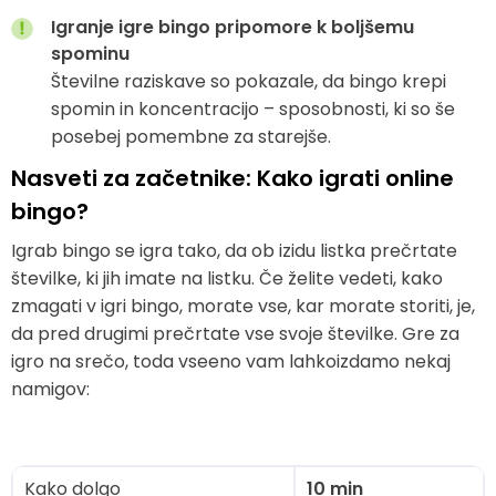
Igranje igre bingo pripomore k boljšemu
spominu
Številne raziskave so pokazale, da bingo krepi
spomin in koncentracijo – sposobnosti, ki so še
posebej pomembne za starejše.
Nasveti za začetnike: Kako igrati online
bingo?
Igrab bingo se igra tako, da ob izidu listka prečrtate
številke, ki jih imate na listku. Če želite vedeti, kako
zmagati v igri bingo, morate vse, kar morate storiti, je,
da pred drugimi prečrtate vse svoje številke. Gre za
igro na srečo, toda vseeno vam lahkoizdamo nekaj
namigov:
Kako dolgo
10 min