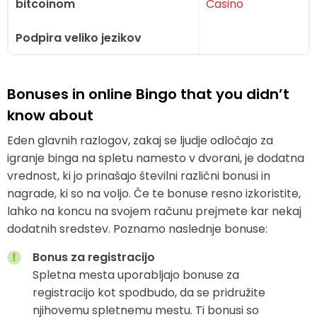
bitcoinom
Casino
Podpira veliko jezikov
Bonuses in online Bingo that you didn’t
know about
Eden glavnih razlogov, zakaj se ljudje odločajo za
igranje binga na spletu namesto v dvorani, je dodatna
vrednost, ki jo prinašajo številni različni bonusi in
nagrade, ki so na voljo. Če te bonuse resno izkoristite,
lahko na koncu na svojem računu prejmete kar nekaj
dodatnih sredstev. Poznamo naslednje bonuse:
Bonus za registracijo
Spletna mesta uporabljajo bonuse za
registracijo kot spodbudo, da se pridružite
njihovemu spletnemu mestu. Ti bonusi so