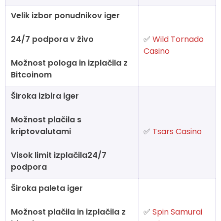
Velik izbor ponudnikov iger
24/7 podpora v živo
✅
Wild Tornado
Casino
Možnost pologa in izplačila z
Bitcoinom
Široka izbira iger
Možnost plačila s
kriptovalutami
✅
Tsars Casino
Visok limit izplačila24/7
podpora
Široka paleta iger
Možnost plačila in izplačila z
✅
Spin Samurai