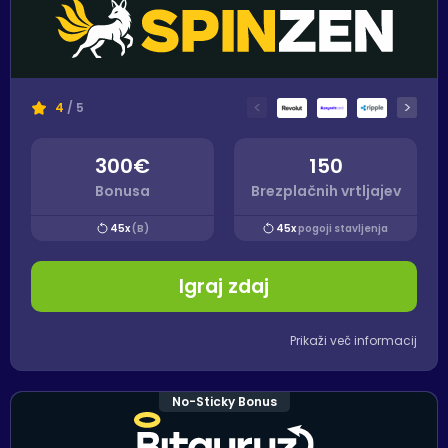
<
>
4
/ 5
300€
150
Bonusa
Brezplačnih vrtljajev
45x
(B)
45x
pogoji stavljenja
Igraj zdaj
Prikaži več informacij
No-Sticky Bonus