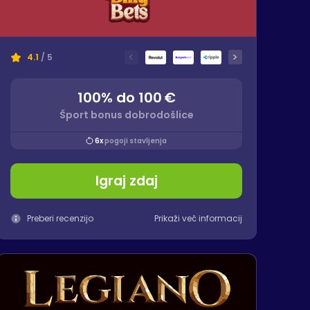
<
>
4.1
/ 5
100% do 100 €
Šport bonus dobrodošlice
6x
pogoji stavljenja
Igraj zdaj
Preberi recenzijo
Prikaži več informacij