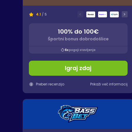
<
>
4.1
/ 5
100% do 100€
Športni bonus dobrodošlice
6x
pogoji stavljenja
Igraj zdaj
Preberi recenzijo
Prikaži več informacij