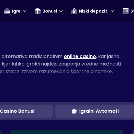
Igre
Bonusi
Nizki depoziti
S
a alternativa tradicionalnim
online casino
, kar jasno
 kjer lahko igralci najdejo zaupanja vredne možnosti
vost stav z izzivom razumevanja športne dinamike,
portne stave v Sloveniji, kot jih predstavlja Casinos-
 najrazličnejše športne dogodke, zaradi česar so
ovince.
Casino Bonusi
Igralni Avtomati