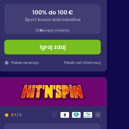
100% do 100 €
Šport bonus dobrodošlice
6x
pogoji stavljenja
Igraj zdaj
Preberi recenzijo
Prikaži več informacij
<
>
3.1
/ 5