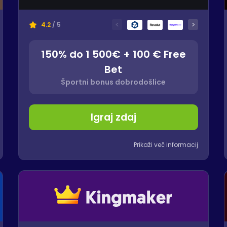
<
>
4.2
/ 5
150% do 1 500€ + 100 € Free
Bet
Športni bonus dobrodošlice
Igraj zdaj
Prikaži več informacij