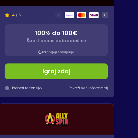
<
>
4
/ 5
100% do 100€
Šport bonus dobrodošlice
6x
pogoji stavljenja
Igraj zdaj
Preberi recenzijo
Prikaži več informacij