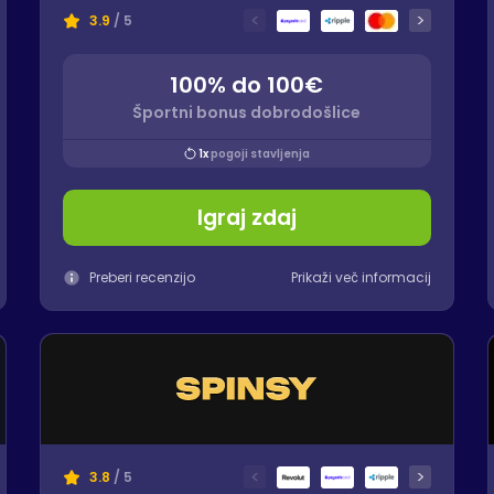
<
>
3.9
/ 5
100% do 100€
Športni bonus dobrodošlice
1x
pogoji stavljenja
Igraj zdaj
Preberi recenzijo
Prikaži več informacij
<
>
3.8
/ 5