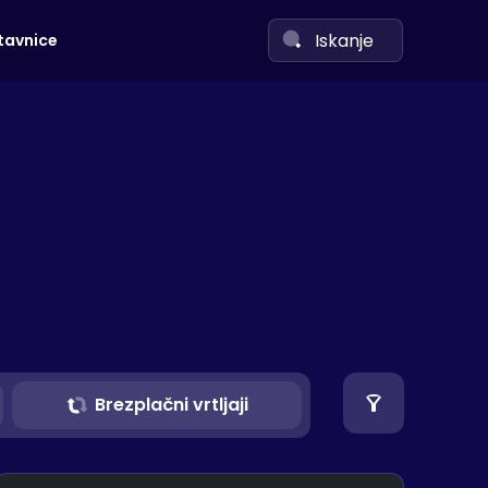
tavnice
Brezplačni vrtljaji