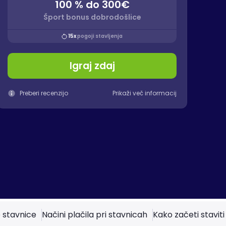
100 % do 300€
Šport bonus dobrodošlice
15x
pogoji stavljenja
Igraj zdaj
Preberi recenzijo
Prikaži več informacij
e stavnice
Načini plačila pri stavnicah
Kako začeti staviti