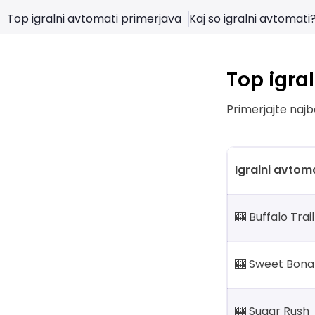
Top igralni avtomati primerjava
Kaj so igralni avtomati
Top igra
Primerjajte najb
Igralni avtom
🎰 Buffalo Trail
🎰 Sweet Bon
🎰 Sugar Rush