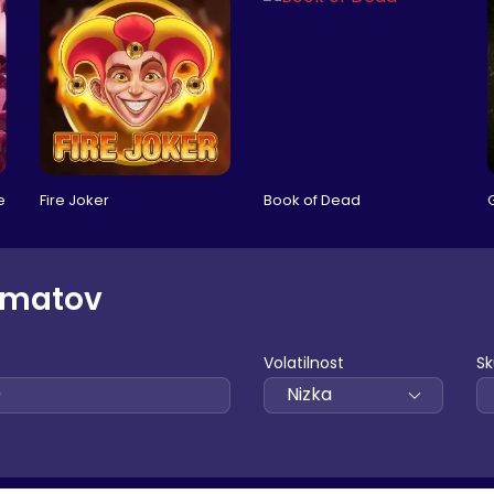
e
Fire Joker
Book of Dead
tomatov
Volatilnost
Sk
Nizka