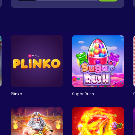
Plinko
Sugar Rush