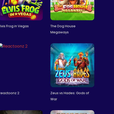
Elvis Frog in Vegas
The Dog House
Megaways
Reactoonz 2
Zeus vs Hades: Gods of
War