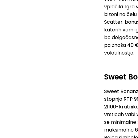
vplačila. Igra
bizoni na čelu
Scatter, bonus
katerih vam ig
bo dolgočasno.
pa znaša 40 €,
volatilnostjo.
Sweet B
Sweet Bonanza
stopnjo RTP 96
21100-kratnika 
vrsticah vabi 
se minimalne 
maksimalno 6 €
Poleg simbolov