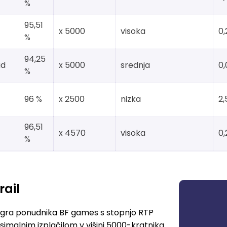
%
95,51
x 5000
visoka
0,
%
94,25
ad
x 5000
srednja
0,
%
96 %
x 2500
nizka
2,
96,51
x 4570
visoka
0,
%
rail
e igra ponudnika BF games s stopnjo RTP
simalnim izplačilom v višini 5000-kratnika