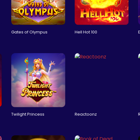
Gates of Olympus
Hell Hot 100
Twilight Princess
Reactoonz