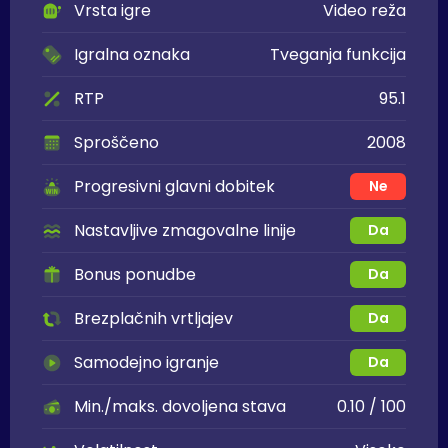
Vrsta igre
Video reža
Igralna oznaka
Tveganja funkcija
RTP
95.1
Sproščeno
2008
Progresivni glavni dobitek
Ne
Nastavljive zmagovalne linije
Da
Bonus ponudbe
Da
Brezplačnih vrtljajev
Da
Samodejno igranje
Da
Min./maks. dovoljena stava
0.10 / 100