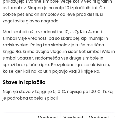
prikazujejo živahne simbole, večje kot v večini igralnih
avtomatov. Skupno je na voljo 10 izplačilnih linij. Če
dobite pet enakih simbolov od leve proti desni, si
zagotovite glavno nagrado.
Med simboli nižje vrednosti so 10, J, Q, K in A, med
simboli višje vrednosti pa so skarabej, kip, mumija in
raziskovalec. Poleg teh simbolov je tu še mistična
knjiga Ra, ki ima dvojno vlogo, in sicer kot simbol Wild in
simbol Scatter. Nadomešča vse druge simbole in
sproži brezplačne igre. Brezplačne igre se aktivirajo,
ko se kjer koli na kolutih pojavijo vsaj 3 knjige Ra.
Stave in izplačila
Najnižja stava v tej igri je 0,10 €, najvišja pa 100 €. Tukaj
je podrobna tabela izplačil:
Vrednost
Vrednost
Vrednost
V