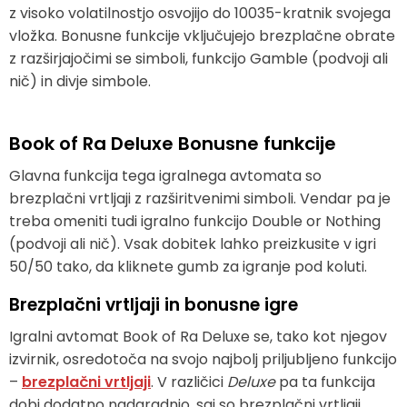
z visoko volatilnostjo osvojijo do 10035-kratnik svojega
vložka. Bonusne funkcije vključujejo brezplačne obrate
z razširjajočimi se simboli, funkcijo Gamble (podvoji ali
nič) in divje simbole.
Book of Ra Deluxe Bonusne funkcije
Glavna funkcija tega igralnega avtomata so
brezplačni vrtljaji z razširitvenimi simboli. Vendar pa je
treba omeniti tudi igralno funkcijo Double or Nothing
(podvoji ali nič). Vsak dobitek lahko preizkusite v igri
50/50 tako, da kliknete gumb za igranje pod koluti.
Brezplačni vrtljaji in bonusne igre
Igralni avtomat Book of Ra Deluxe se, tako kot njegov
izvirnik, osredotoča na svojo najbolj priljubljeno funkcijo
–
brezplačni vrtljaji
. V različici
Deluxe
pa ta funkcija
dobi dodatno nadgradnjo, saj so brezplačni vrtljaji