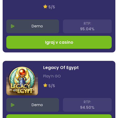
5/5
RTP:
Demo
95.04%
Igraj v casino
Legacy Of Egypt
Play’n GO
5/5
RTP:
Demo
94.50%