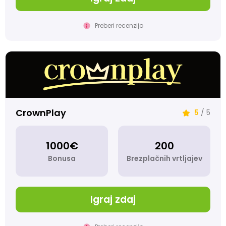
Preberi recenzijo
CrownPlay
5
/ 5
1000€
200
Bonusa
Brezplačnih vrtljajev
Igraj zdaj