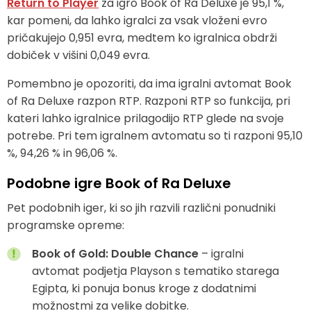
Return to Player
za igro Book of Ra Deluxe je 95,1 %,
kar pomeni, da lahko igralci za vsak vloženi evro
pričakujejo 0,951 evra, medtem ko igralnica obdrži
dobiček v višini 0,049 evra.
Pomembno je opozoriti, da ima igralni avtomat Book
of Ra Deluxe razpon RTP. Razponi RTP so funkcija, pri
kateri lahko igralnice prilagodijo RTP glede na svoje
potrebe. Pri tem igralnem avtomatu so ti razponi 95,10
%, 94,26 % in 96,06 %.
Podobne igre Book of Ra Deluxe
Pet podobnih iger, ki so jih razvili različni ponudniki
programske opreme:
Book of Gold: Double Chance
– igralni
avtomat podjetja Playson s tematiko starega
Egipta, ki ponuja bonus kroge z dodatnimi
možnostmi za velike dobitke.