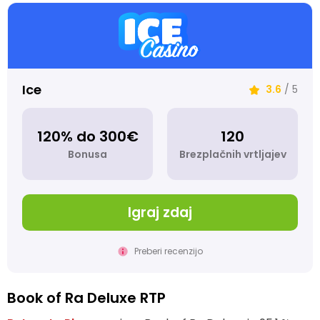
Ice
3.6
/ 5
120% do 300€
120
Bonusa
Brezplačnih vrtljajev
Igraj zdaj
Preberi recenzijo
Book of Ra Deluxe RTP