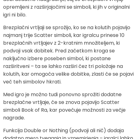
opremljeni z razširjajočimi se simboli, ki jih v originalni
igri ni bilo.
Brezplačni vrtljaji se sprožijo, ko se na kolutih pojavijo
najmanj trije Scatter simboli, kar igralcu prinese 10
brezplačnih vrtljajev z 2-kratnim množiteljem, ki
podvoji vsak dobitek. Pred začetkom kroga se
naključno izbere poseben simbol, ki postane
razširitveni – ta se lahko razširi čez tri položaje na
kolutih, kar omogoča velike dobitke, zlasti če se pojavi
več teh simbolov hkrati.
Med igro je možno tudi ponovno sprožiti dodatne
brezplačne vrtljaje, če se znova pojavijo Scatter
simboli Book of Ra, kar povečuje možnosti za večje
nagrade.
Funkcija Double or Nothing (podvoji ali nič) dodaja
dodatno mero tveganja in vznemirjenja – igralci lahko