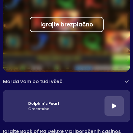
Igrajte brezplačno
Morda vam bo tudi všeč:
>
Dolphin’s Pearl
Greentube
Igrajte Book of Ra Deluxe v priporočenih casinos