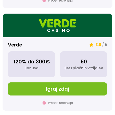
Preberi recenzijo
Verde
3.8
/ 5
120% do 300€
50
Bonusa
Brezplačnih vrtljajev
Igraj zdaj
Preberi recenzijo