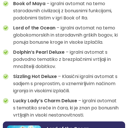
Book of Maya
– igralni avtomat na temo
starodavnih civilizacij z bonusnimi funkcijami,
podobnimi tistim v igri Book of Ra.
Lord of the Ocean
– igralni avtomat na temo
globokomorskih in starodavnih grških bogov, ki
ponuja bonusne kroge in visoke izplačila.
Dolphin’s Pearl Deluxe
– igralni avtomat s
podvodno tematiko z brezplačnimi vrtljaji in
množitelji dobitkov.
Sizzling Hot Deluxe
– Klasični igralni avtomat s
sadjem s preprostim, a vznemirljivim načinom
igranja in visokimi izplačili.
Lucky Lady’s Charm Deluxe
– igralni avtomat
s tematiko sreče in čara, ki je znan po bonusnih
vrtljajih in visoki nestanovitnosti.