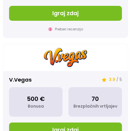
Igraj zdaj
Preberi recenzijo
V.Vegas
3.9
/ 5
500 €
70
Bonusa
Brezplačnih vrtljajev
Igraj zdaj