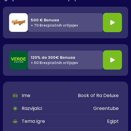
500 € Bonusa
+ 70 Brezplačnih vrtljajev
120% do 300€ Bonusa
+ 50 Brezplačnih vrtljajev
Ime
Book of Ra Deluxe
Razvijalci
Greentube
Tema igre
Egipt