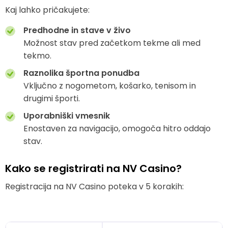
Kaj lahko pričakujete:
Predhodne in stave v živo
Možnost stav pred začetkom tekme ali med
tekmo.
Raznolika športna ponudba
Vključno z nogometom, košarko, tenisom in
drugimi športi.
Uporabniški vmesnik
Enostaven za navigacijo, omogoča hitro oddajo
stav.
Kako se registrirati na NV Casino?
Registracija na NV Casino poteka v 5 korakih: