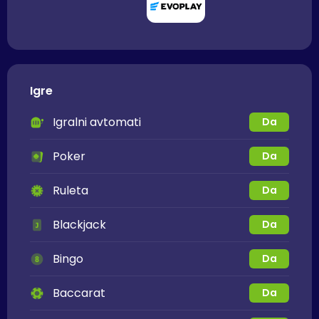
Igre
Igralni avtomati
Da
Poker
Da
Ruleta
Da
Blackjack
Da
Bingo
Da
Baccarat
Da