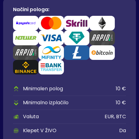
Načini pologa:
Minimalen polog
10 €
Minimalno izplačilo
10 €
Valuta
EUR, BTC
Klepet V ŽIVO
Da