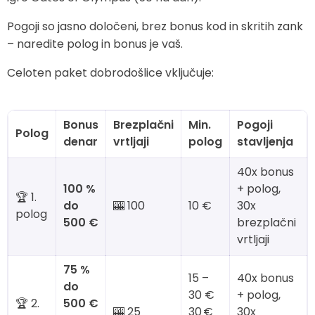
Pogoji so jasno določeni, brez bonus kod in skritih zank
– naredite polog in bonus je vaš.
Celoten paket dobrodošlice vključuje:
Bonus
Brezplačni
Min.
Pogoji
Polog
denar
vrtljaji
polog
stavljenja
40x bonus
100 %
+ polog,
🏆 1.
do
🎰 100
10 €
30x
polog
500 €
brezplačni
vrtljaji
75 %
15 –
40x bonus
do
30 €
+ polog,
🏆 2.
500 €
🎰 25
30 €
30x