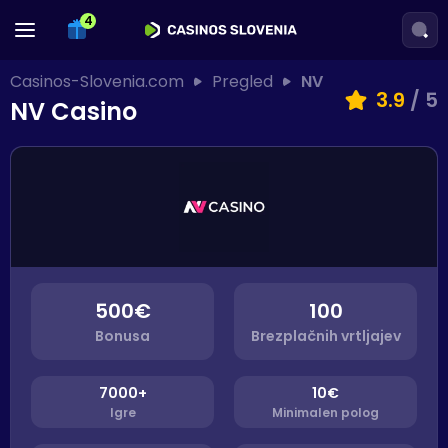
Casinos-Slovenia.com
Pregled
NV Casino
3.9
/ 5
NV Casino
500€
100
Bonusa
Brezplačnih vrtljajev
7000+
10€
Igre
Minimalen polog