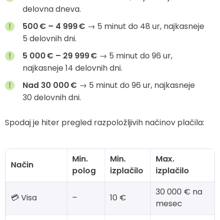
delovna dneva.
500 € – 4 999 €
→ 5 minut do 48 ur, najkasneje
5 delovnih dni.
5 000 € – 29 999 €
→ 5 minut do 96 ur,
najkasneje 14 delovnih dni.
Nad 30 000 €
→ 5 minut do 96 ur, najkasneje
30 delovnih dni.
Spodaj je hiter pregled razpoložljivih načinov plačila:
Min.
Min.
Max.
Način
polog
izplačilo
izplačilo
30 000 € na
💳 Visa
–
10 €
mesec