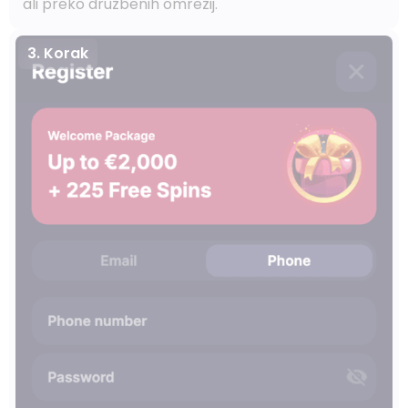
ali preko družbenih omrežij.
3. Korak