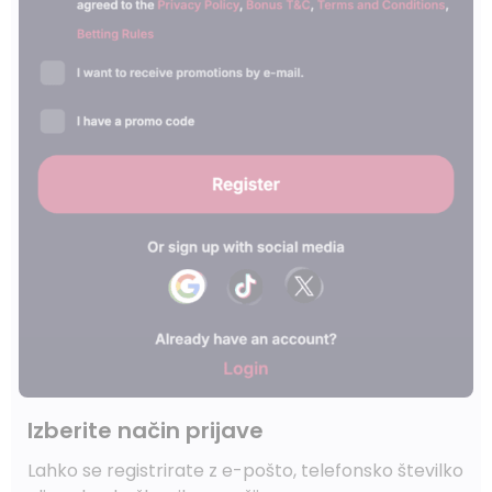
Izberite način prijave
Lahko se registrirate z e-pošto, telefonsko številko