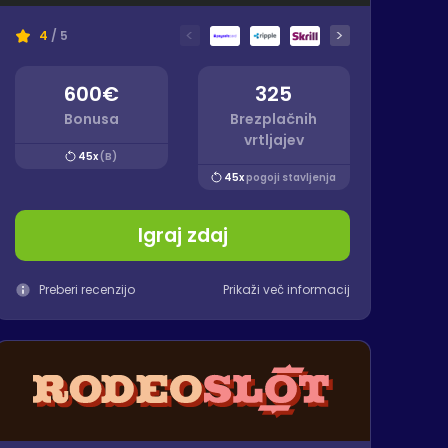
<
>
4
/ 5
600€
325
Bonusa
Brezplačnih
vrtljajev
45x
(B)
45x
pogoji stavljenja
Igraj zdaj
Preberi recenzijo
Prikaži več informacij