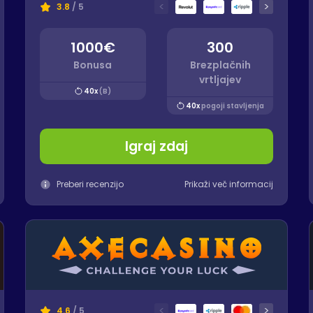
<
>
3.8
/ 5
1000€
300
Bonusa
Brezplačnih
vrtljajev
40x
(B)
40x
pogoji stavljenja
Igraj zdaj
Preberi recenzijo
Prikaži več informacij
<
>
4.6
/ 5