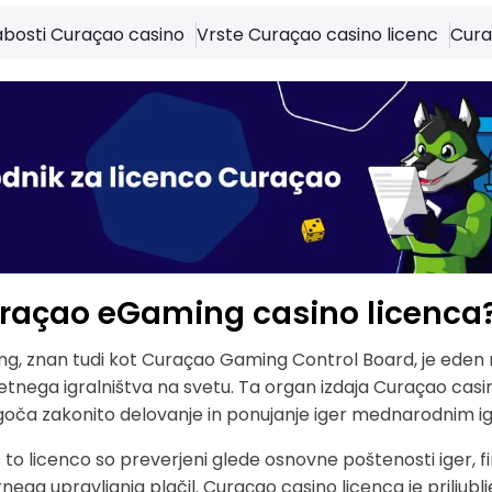
labosti Curaçao casino
Vrste Curaçao casino licenc
Cura
uraçao eGaming casino licenca
, znan tudi kot Curaçao Gaming Control Board, je eden n
etnega igralništva na svetu. Ta organ izdaja Curaçao casin
ča zakonito delovanje in ponujanje iger mednarodnim i
 s to licenco so preverjeni glede osnovne poštenosti iger, 
rnega upravljanja plačil. Curaçao casino licenca je priljubl