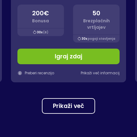
200€
50
Bonusa
Brezplačnih
vrtljajev
30x
(B)
30x
pogoji stavljenja
Igraj zdaj
Preberi recenzijo
Prikaži več informacij
Prikaži več