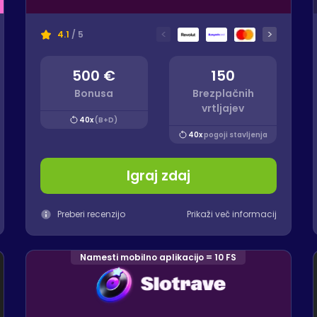
<
>
4.1
/ 5
500 €
150
Bonusa
Brezplačnih
vrtljajev
40x
(B+D)
40x
pogoji stavljenja
Igraj zdaj
Preberi recenzijo
Prikaži več informacij
Namesti mobilno aplikacijo = 10 FS