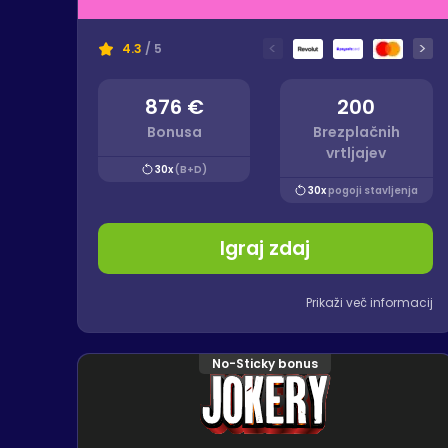
<
>
4.3
/ 5
876 €
200
Bonusa
Brezplačnih
vrtljajev
30x
(B+D)
30x
pogoji stavljenja
Igraj zdaj
Prikaži več informacij
No-Sticky bonus