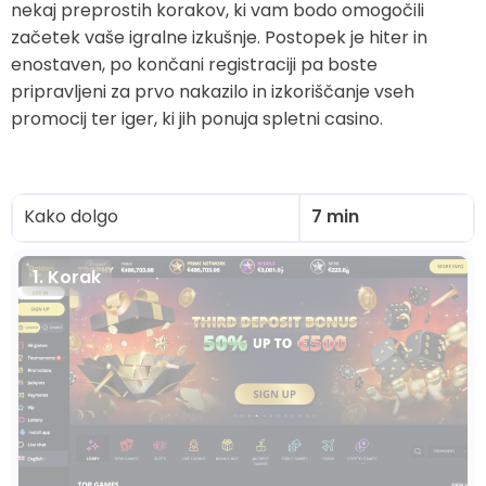
nekaj preprostih korakov, ki vam bodo omogočili
začetek vaše igralne izkušnje. Postopek je hiter in
enostaven, po končani registraciji pa boste
pripravljeni za prvo nakazilo in izkoriščanje vseh
promocij ter iger, ki jih ponuja spletni casino.
Kako dolgo
7 min
1. Korak