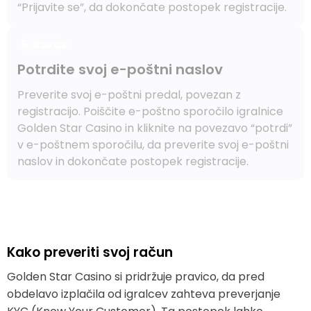
“Prijavite se”, da dokončate postopek registracije.
5. Korak
Potrdite svoj e-poštni naslov
Preverite svoj e-poštni predal, povezan z
registracijo. Poiščite e-poštno sporočilo igralnice
Golden Star Casino in kliknite na povezavo “potrdi”
v e-poštnem sporočilu, da preverite svoj e-poštni
naslov in dokončate postopek registracije.
Kako preveriti svoj račun
Golden Star Casino si pridržuje pravico, da pred
obdelavo izplačila od igralcev zahteva preverjanje