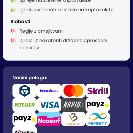
Sprejema številne kriptovalute
Igralni avtomati za stave na kriptovalute
Slabosti
Regije z omejitvami
Igralci iz nekaterih držav so oproščeni
bonusov
Načini pologa: