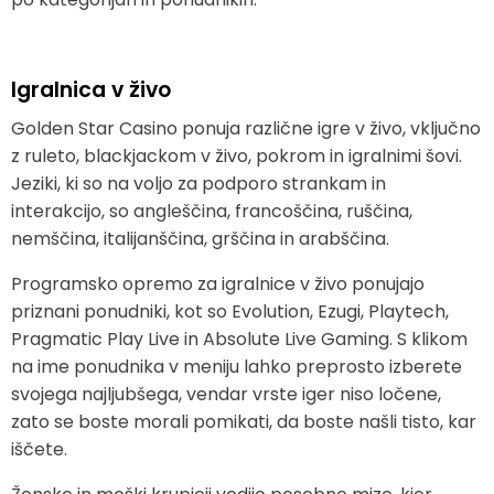
Igralnica v živo
Golden Star Casino ponuja različne igre v živo, vključno
z ruleto, blackjackom v živo, pokrom in igralnimi šovi.
Jeziki, ki so na voljo za podporo strankam in
interakcijo, so angleščina, francoščina, ruščina,
nemščina, italijanščina, grščina in arabščina.
Programsko opremo za igralnice v živo ponujajo
priznani ponudniki, kot so Evolution, Ezugi, Playtech,
Pragmatic Play Live in Absolute Live Gaming. S klikom
na ime ponudnika v meniju lahko preprosto izberete
svojega najljubšega, vendar vrste iger niso ločene,
zato se boste morali pomikati, da boste našli tisto, kar
iščete.