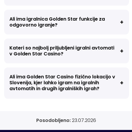
Ali ima igralnica Golden Star funkcije za
odgovorno igranje?
Kateri so najbolj priljubljeni igralni avtomati
v Golden Star Casino?
Ali ima Golden Star Casino fizično lokacijo v
Slovenija, kjer lahko igram na igralnih
avtomatih in drugih igralniških igrah?
Posodobljeno:
23.07.2026