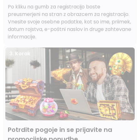
Po kliku na gumb za registracijo boste
preusmerjeni na stran z obrazcem za registracijo.
Vnesite svoje osebne podatke, kot so ime, priimek,
datum rojstva, e-poštni naslov in druge zahtevane
informacije.
3. Korak
Potrdite pogoje in se prijavite na
promocijske ponudbe