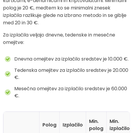
karticami, e-denarnicami in kriptovalutami. Minimalni
polog je 20 €, medtem ko se minimalni znesek
izplačila razlikuje glede na izbrano metodo in se giblje
med 20 in 30 €.
Za izplačila veljajo dnevne, tedenske in mesečne
omejitve:
Dnevna omejitev za izplačilo sredstev je 10.000 €.
Tedenska omejitev za izplačilo sredstev je 20.000
€.
Mesečna omejitev za izplačilo sredstev je 60.000
€.
Min.
Min.
Polog
Izplačilo
polog
izplačilo