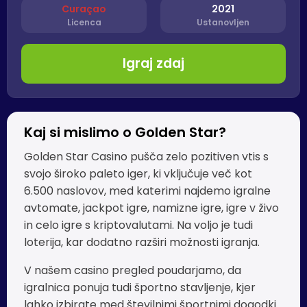
Curaçao
2021
Licenca
Ustanovljen
Igraj zdaj
Kaj si mislimo o Golden Star?
Golden Star Casino pušča zelo pozitiven vtis s
svojo široko paleto iger, ki vključuje več kot
6.500 naslovov, med katerimi najdemo igralne
avtomate, jackpot igre, namizne igre, igre v živo
in celo igre s kriptovalutami. Na voljo je tudi
loterija, kar dodatno razširi možnosti igranja.
V našem casino pregled poudarjamo, da
igralnica ponuja tudi športno stavljenje, kjer
lahko izbirate med številnimi športnimi dogodki