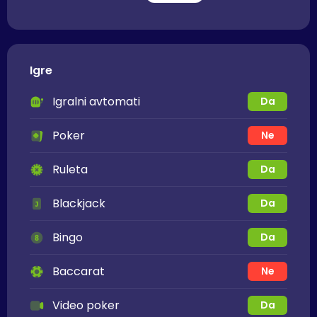
Igre
Igralni avtomati
Da
Poker
Ne
Ruleta
Da
Blackjack
Da
Bingo
Da
Baccarat
Ne
Video poker
Da