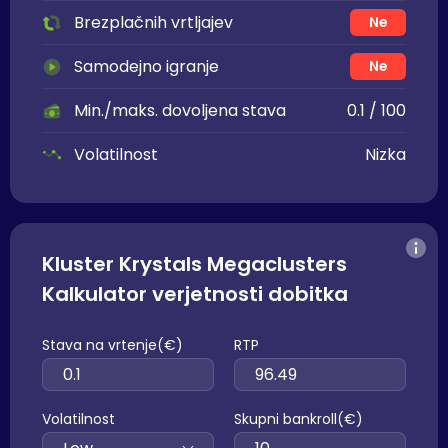
Brezplačnih vrtljajev
Ne
Samodejno igranje
Ne
Min./maks. dovoljena stava
0.1 / 100
Volatilnost
Nizka
Kluster Krystals Megaclusters
Kalkulator verjetnosti dobitka
Stava na vrtenje(€)
RTP
Volatilnost
Skupni bankroll(€)