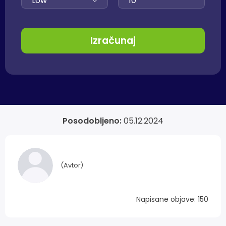
Low
Izračunaj
Posodobljeno:
05.12.2024
(Avtor)
...Prikaži več
Napisane objave: 150