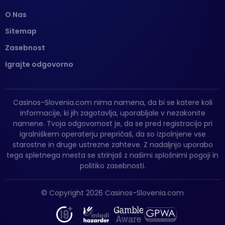
O Nas
Sitemap
Zasebnost
Igrajte odgovorno
Casinos-Slovenia.com nima namena, da bi se katere koli
informacije, ki jih zagotavlja, uporabljale v nezakonite
namene. Tvoja odgovornost je, da se pred registracijo pri
igralniškem operaterju prepričaš, da so izpolnjene vse
starostne in druge ustrezne zahteve. Z nadaljnjo uporabo
tega spletnega mesta se strinjaš z našimi splošnimi pogoji in
politiko zasebnosti.
© Copyright 2026 Casinos-Slovenia.com