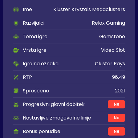
Ime
Kluster Krystals Megaclusters
Razvijalci
Relax Gaming
Tema igre
Gemstone
Vrsta igre
Video Slot
Igralna oznaka
Cluster Pays
RTP
96.49
Sproščeno
2021
Progresivni glavni dobitek
Ne
Nastavljive zmagovalne linije
Ne
Bonus ponudbe
Ne