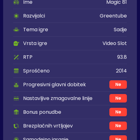
Ime
Magic 81
Razvijalci
Greentube
Tema igre
Sadje
Vrsta igre
Video Slot
RTP
93.8
Sproščeno
2014
Progresivni glavni dobitek
Ne
Nastavljive zmagovalne linije
Ne
Bonus ponudbe
Ne
Brezplačnih vrtljajev
Ne
Samodejno igranje
Ne