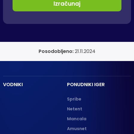
Izračunaj
Posodobljeno:
21.11.2024
VODNIKI
PONUDNIKI IGER
Spribe
Netent
Mancala
Amusnet