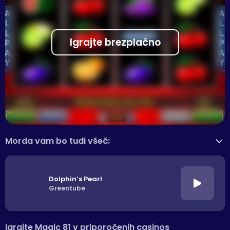
Igrajte brezplačno
Morda vam bo tudi všeč:
>
Dolphin’s Pearl
Greentube
Igrajte Magic 81 v priporočenih casinos