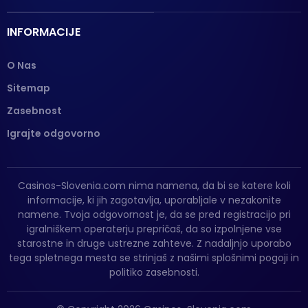
INFORMACIJE
O Nas
Sitemap
Zasebnost
Igrajte odgovorno
Casinos-Slovenia.com nima namena, da bi se katere koli
informacije, ki jih zagotavlja, uporabljale v nezakonite
namene. Tvoja odgovornost je, da se pred registracijo pri
igralniškem operaterju prepričaš, da so izpolnjene vse
starostne in druge ustrezne zahteve. Z nadaljnjo uporabo
tega spletnega mesta se strinjaš z našimi splošnimi pogoji in
politiko zasebnosti.