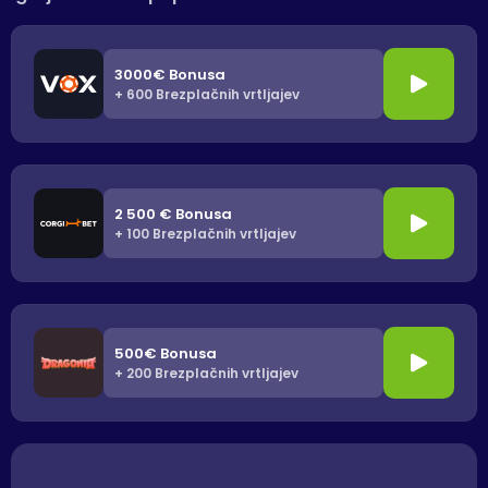
3000€ Bonusa
+ 600 Brezplačnih vrtljajev
2 500 € Bonusa
+ 100 Brezplačnih vrtljajev
500€ Bonusa
+ 200 Brezplačnih vrtljajev