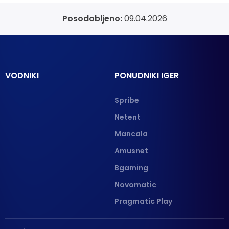
Posodobljeno:
09.04.2026
VODNIKI
PONUDNIKI IGER
Spribe
Netent
Mancala
Amusnet
Bgaming
Novomatic
Pragmatic Play