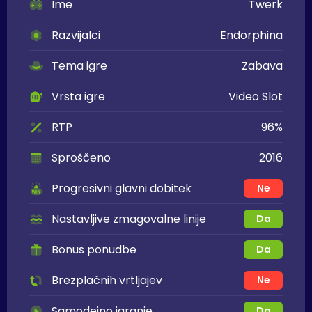
Ime
Twerk
Razvijalci
Endorphina
Tema igre
Zabava
Vrsta igre
Video Slot
RTP
96%
Sproščeno
2016
Progresivni glavni dobitek
Ne
Nastavljive zmagovalne linije
Da
Bonus ponudbe
Da
Brezplačnih vrtljajev
Ne
Samodejno igranje
Da