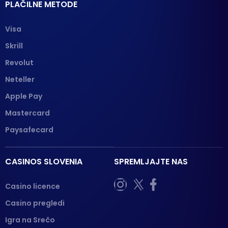
PLAČILNE METODE
Visa
Skrill
Revolut
Neteller
Apple Pay
Mastercard
Paysafecard
CASINOS SLOVENIA
SPREMLJAJTE NAS
Casino licence
Casino pregledi
Igra na Srečo