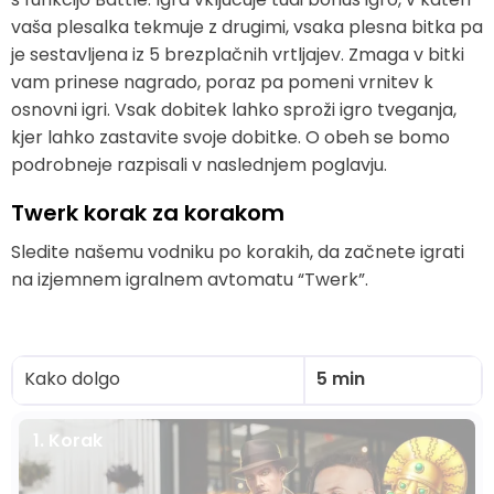
vaša plesalka tekmuje z drugimi, vsaka plesna bitka pa
je sestavljena iz 5 brezplačnih vrtljajev. Zmaga v bitki
vam prinese nagrado, poraz pa pomeni vrnitev k
osnovni igri. Vsak dobitek lahko sproži igro tveganja,
kjer lahko zastavite svoje dobitke. O obeh se bomo
podrobneje razpisali v naslednjem poglavju.
Twerk korak za korakom
Sledite našemu vodniku po korakih, da začnete igrati
na izjemnem igralnem avtomatu “Twerk”.
Kako dolgo
5 min
1. Korak