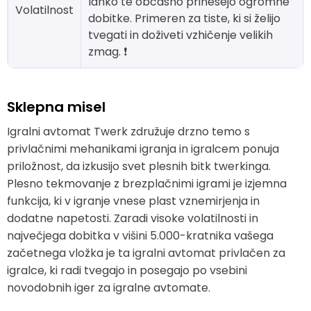
lahko te občasno prinesejo ogromne
Volatilnost
dobitke. Primeren za tiste, ki si želijo
tvegati in doživeti vzhičenje velikih
zmag. ❗️
Sklepna misel
Igralni avtomat Twerk združuje drzno temo s
privlačnimi mehanikami igranja in igralcem ponuja
priložnost, da izkusijo svet plesnih bitk twerkinga.
Plesno tekmovanje z brezplačnimi igrami je izjemna
funkcija, ki v igranje vnese plast vznemirjenja in
dodatne napetosti. Zaradi visoke volatilnosti in
največjega dobitka v višini 5.000-kratnika vašega
začetnega vložka je ta igralni avtomat privlačen za
igralce, ki radi tvegajo in posegajo po vsebini
novodobnih iger za igralne avtomate.