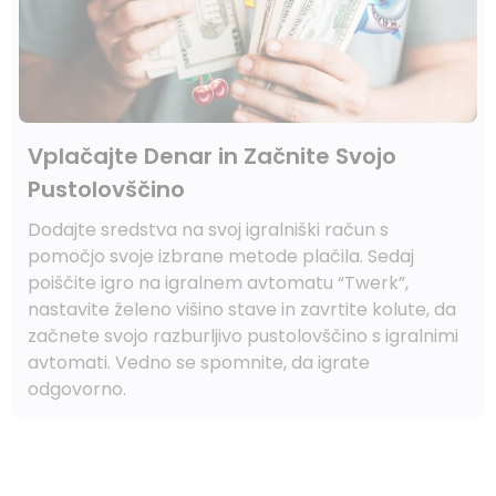
Vplačajte Denar in Začnite Svojo
Pustolovščino
Dodajte sredstva na svoj igralniški račun s
pomočjo svoje izbrane metode plačila. Sedaj
poiščite igro na igralnem avtomatu “Twerk”,
nastavite želeno višino stave in zavrtite kolute, da
začnete svojo razburljivo pustolovščino s igralnimi
avtomati. Vedno se spomnite, da igrate
odgovorno.