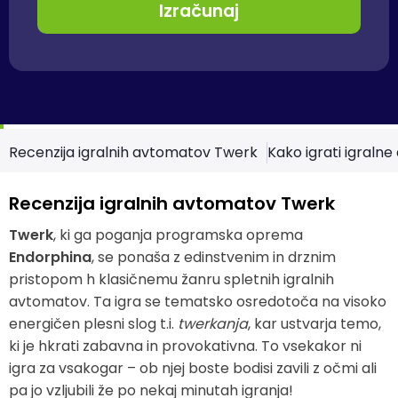
Izračunaj
Recenzija igralnih avtomatov Twerk
Kako igrati igraln
Recenzija igralnih avtomatov Twerk
Twerk
, ki ga poganja programska oprema
Endorphina
, se ponaša z edinstvenim in drznim
pristopom h klasičnemu žanru spletnih igralnih
avtomatov. Ta igra se tematsko osredotoča na visoko
energičen plesni slog t.i.
twerkanja
, kar ustvarja temo,
ki je hkrati zabavna in provokativna. To vsekakor ni
igra za vsakogar – ob njej boste bodisi zavili z očmi ali
pa jo vzljubili že po nekaj minutah igranja!