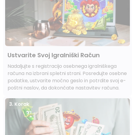
Ustvarite Svoj Igralniški Račun
Nadaljujte s registracijo osebnega igralniškega
računa na izbrani spletni strani. Posredujte osebne
podatke, ustvarite močno geslo in potrdite svoj e-
poštni naslov, da dokončate nastavitev računa.
3. Korak