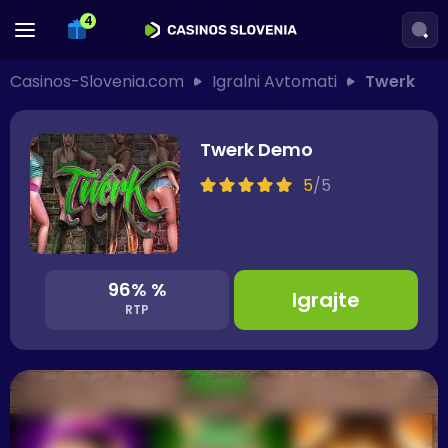
Casinos-Slovenia.com
Igralni Avtomati
Twerk
Twerk Demo
5
/
5
96% %
Igrajte
RTP