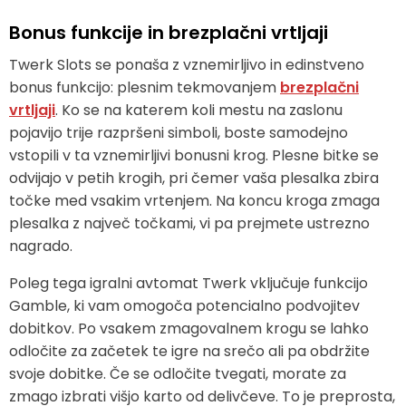
Bonus funkcije in brezplačni vrtljaji
Twerk Slots se ponaša z vznemirljivo in edinstveno
bonus funkcijo: plesnim tekmovanjem
brezplačni
vrtljaji
. Ko se na katerem koli mestu na zaslonu
pojavijo trije razpršeni simboli, boste samodejno
vstopili v ta vznemirljivi bonusni krog. Plesne bitke se
odvijajo v petih krogih, pri čemer vaša plesalka zbira
točke med vsakim vrtenjem. Na koncu kroga zmaga
plesalka z največ točkami, vi pa prejmete ustrezno
nagrado.
Poleg tega igralni avtomat Twerk vključuje funkcijo
Gamble, ki vam omogoča potencialno podvojitev
dobitkov. Po vsakem zmagovalnem krogu se lahko
odločite za začetek te igre na srečo ali pa obdržite
svoje dobitke. Če se odločite tvegati, morate za
zmago izbrati višjo karto od delivčeve. To je preprosta,