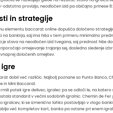
5-odstotno provizijo, neodločen izid pa običajno prinese 8:1 
ti in strategije
mu elementu baccarat online dopušča določeno strategijo
a na bankirja, saj ima hiša v tem primeru minimalno predn
 je stava na neodločen izid tvegana, saj prednost hiše d
priporočajo omejevanje trajanja sej, dosledno sledenje izbra
vnaprej določenih omejitev.
 igre
rat dobil več različic. Najbolj poznane so Punto Banco, C
 in Mini Baccarat.
mili potek igre delivec, igralec pa se odloči le, na katero 
postala standard v večini sodobnih igralnic. Chemin de Fe
go igralcev, ki se izmenično lahko postavljajo v vlogo banki
blja več kompletov kart, banka pa ostane pri enem igral