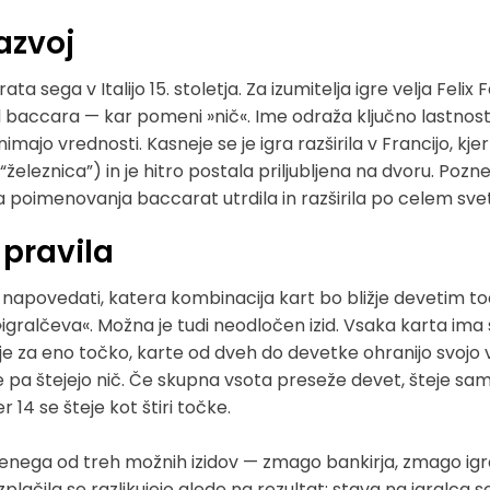
razvoj
a sega v Italijo 15. stoletja. Za izumitelja igre velja Felix Fa
 baccara — kar pomeni »nič«. Ime odraža ključno lastnost 
majo vrednosti. Kasneje se je igra razširila v Francijo, kjer
železnica”) in je hitro postala priljubljena na dvoru. Pozne
a poimenovanja baccarat utrdila in razširila po celem sve
 pravila
 je napovedati, katera kombinacija kart bo bližje devetim 
 »igralčeva«. Možna je tudi neodločen izid. Vsaka karta ima
je za eno točko, karte od dveh do devetke ohranijo svojo 
e pa štejejo nič. Če skupna vsota preseže devet, šteje sa
r 14 se šteje kot štiri točke.
 enega od treh možnih izidov — zmago bankirja, zmago igra
zplačila se razlikujejo glede na rezultat: stava na igralca se