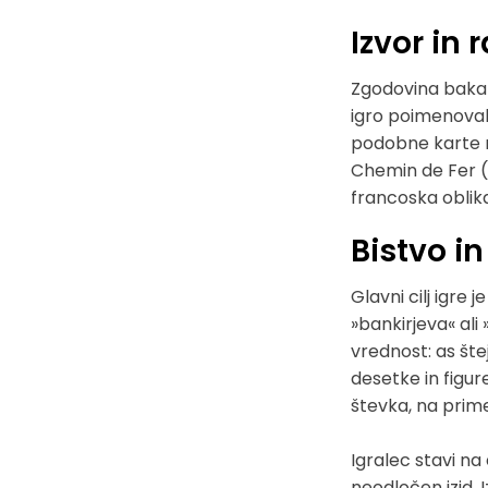
Izvor in 
Zgodovina bakarat
igro poimenoval
podobne karte ni
Chemin de Fer (“
francoska oblik
Bistvo in
Glavni cilj igre
»bankirjeva« ali
vrednost: as šte
desetke in figur
števka, na prime
Igralec stavi na
neodločen izid. I