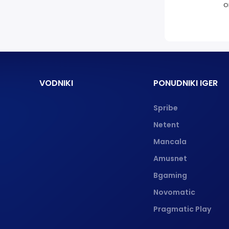
o
p
VODNIKI
PONUDNIKI IGER
Spribe
Netent
Mancala
Amusnet
Bgaming
Novomatic
Pragmatic Play