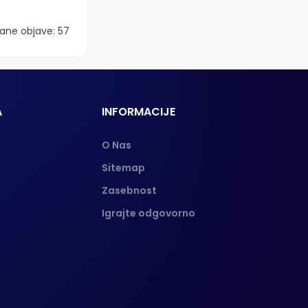
 da vsaka stran
ane objave: 57
A
INFORMACIJE
O Nas
Sitemap
Zasebnost
Igrajte odgovorno