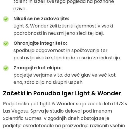
talent in si želi svežega pogleda na poznane
izzive.
Nikoli se ne zadovoljite:
Light & Wonder želi iztisniti izjemnost v vsaki
podrobnosti in neusmiljeno sledi tej ideji.
Ohranjajte integriteto:
spodbuja odgovornost in spoštovanje ter
postavlja visoke standarde zase in za industrijo.
Zmagajte kot ekipa:
podjetje verjame v to, da več glav ve več kot
ena, zato cilja na skupni uspeh.
Začetki in Ponudba Iger Light & Wonder
Podjetniška pot Light & Wonder se je začela leta 1973 v
Las Vegasu. Sprva je studio deloval pod imenom
Scientific Games. V zgodnjih dneh obstoja se je
podjetje osredotočalo na proizvodnjo različnih vsebin