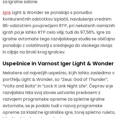
za igralne salone.
Igre
Light & Wonder se ponašajo s ponudbo
konkurenčnih odstotkov izplačil, navdušenja vrednim
96-odstotnim povprečjem RTP, pri nekaterih namiznih
igrah pa je lahko RTP celo višji, tudi do 97,56%. Igre za
igralne avtomate tega razvijalskega studia se običajno
ponašajo z volatilnostji s srednjega do visokega nivoja
in ciljajo na široki krog igralcev.
Uspešnice in Varnost Iger Light & Wonder
Nekatere od največjih uspešnic, ki jih lahko zasledimo v
portfelju Light & Wonder, so “Zeus: God of Thunder”,
“Volts and Bolts” in “Lock It Link Night Life”. Čeprav si je
razvijalska hiša svoj sloves ustvarila predvsem z
razvojem programske opreme za spletne igralne
avtomate, se je podalo tudi v razvoj programske
opreme za klasične igralniške igre, torej spletno ruleto,