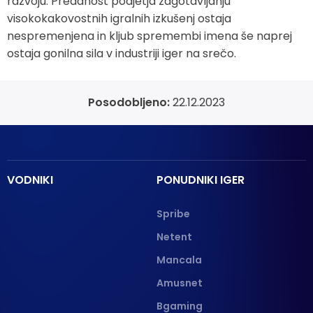
razvoju. Predanost podjetja zagotavljanju
visokokakovostnih igralnih izkušenj ostaja
nespremenjena in kljub spremembi imena še naprej
ostaja gonilna sila v industriji iger na srečo.
Posodobljeno:
22.12.2023
VODNIKI
PONUDNIKI IGER
Spribe
Netent
Mancala
Amusnet
Bgaming