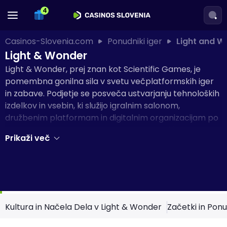
Casinos-Slovenia.com
Ponudniki iger
Light and W
Light & Wonder
Light & Wonder, prej znan kot Scientific Games, je
pomembna gonilna sila v svetu večplatformskih iger
in zabave. Podjetje se posveča ustvarjanju tehnoloških
izdelkov in vsebin, ki služijo igralnim salonom,
družbenim platformam in digitalnim organizacijam po
vsem svetu. Z bogato zgodovino obstoja, ki traja že od
Prikaži več
zgodnjih sedemdesetih, je Light & Wonder pravi
industrijski velikan s portfeljem, ki obsega širok spekter
klasičnih iger in programske opreme za sodobne
spletne igralne avtomate.
Kultura in Načela Dela v Light & Wonder
Začetki in Pon