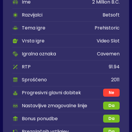
Ime
2 Million B.C.
Razvijalci
Betsoft
Tema igre
Prehistoric
Vrsta igre
Video Slot
Igralna oznaka
Cavemen
RTP
91.94
Sproščeno
2011
Progresivni glavni dobitek
Ne
Nastavljive zmagovalne linije
Da
Bonus ponudbe
Da
Brezplačnih vrtljajev
Da