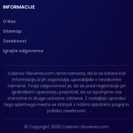
INFORMACIJE
O Nas
Sitemap
Zasebnost
Igrajte odgovorno
Casinos-Slovenia.com nima namena, da bi se katere koli
informacije, ki jih zagotavlja, uporabljale v nezakonite
namene. Tvoja odgovornost je, da se pred registracijo pri
igralniškem operaterju prepričaš, da so izpolnjene vse
starostne in druge ustrezne zahteve. Z nadaljnjo uporabo
tega spletnega mesta se strinjaš z našimi splošnimi pogoji in
politiko zasebnosti.
© Copyright 2026 Casinos-Slovenia.com