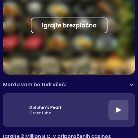
Igrajte brezplačno
Morda vam bo tudi všeč:
>
Dolphin’s Pearl
Greentube
Igrajte 2 Million B.C. v priporočenih casinos