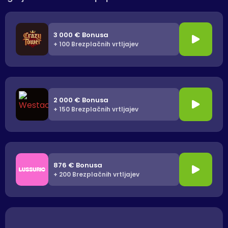
3 000 € Bonusa
+ 100 Brezplačnih vrtljajev
2 000 € Bonusa
+ 150 Brezplačnih vrtljajev
876 € Bonusa
+ 200 Brezplačnih vrtljajev