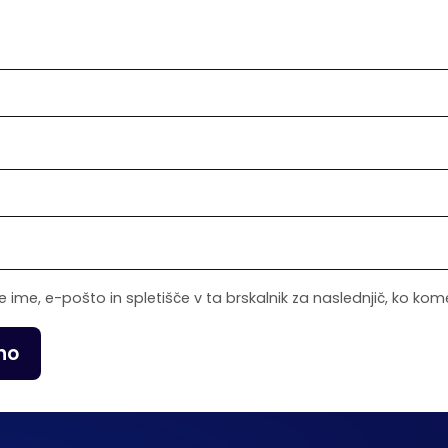
e ime, e-pošto in spletišče v ta brskalnik za naslednjič, ko ko
no