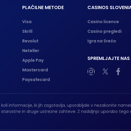
PLAČILNE METODE
CASINOS SLOVENI
Visa
Casino licence
Skrill
Casino pregledi
Revolut
Igra na Srečo
Neteller
SPREMLJAJTE NAS
Apple Pay
Mastercard
Paysafecard
i informacije, ki jih zagotavlja, uporabljale v nezakonite namene
e starostne in druge ustrezne zahteve. Z nadaljnjo uporabo tega 