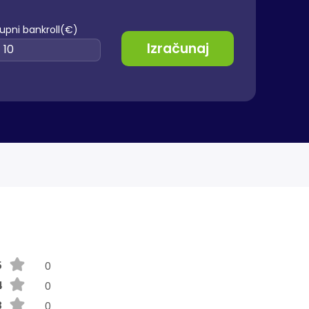
upni bankroll(€)
Izračunaj
5
0
4
0
3
0