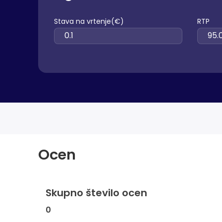
Stava na vrtenje(€)
RTP
Ocen
Skupno število ocen
0