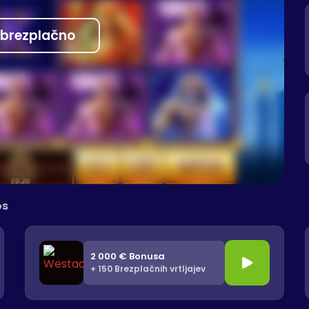
e brezplačno
os
2 000 € Bonusa
+ 150 Brezplačnih vrtljajev