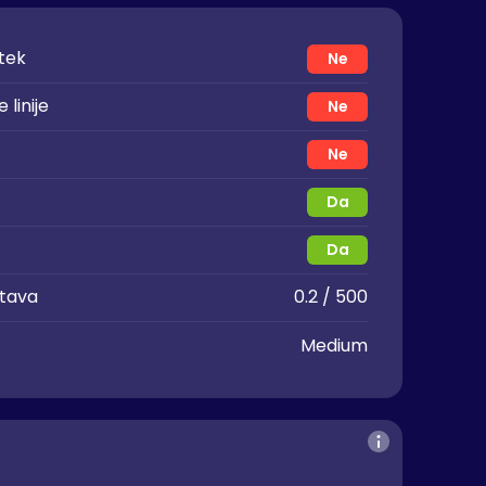
itek
Ne
linije
Ne
Ne
Da
Da
stava
0.2 / 500
Medium