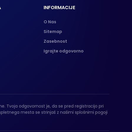
A
INFORMACIJE
O Nas
Sitemap
Zasebnost
Igrajte odgovorno
. Tvoja odgovornost je, da se pred registracijo pri
spletnega mesta se strinjaš z našimi splošnimi pogoji