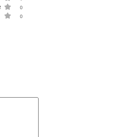
2
0
0