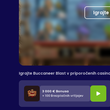
Igrajt
Igrajte Buccaneer Blast v priporočenih casin
3 000 € Bonusa
+ 100 Brezplačnih vrtljajev