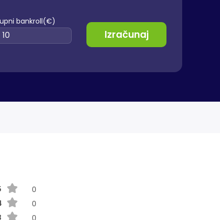
upni bankroll(€)
Izračunaj
5
0
4
0
3
0