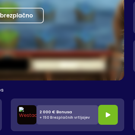
e brezplačno
os
2 000 € Bonusa
+ 150 Brezplačnih vrtljajev