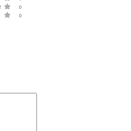
2
0
0