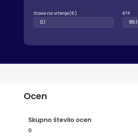
Stava na vrtenje(€)
RTP
Ocen
Skupno število ocen
0