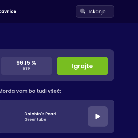
tavnice
96.15 %
Igrajte
RTP
Morda vam bo tudi všeč:
Dolphin’s Pearl
Greentube