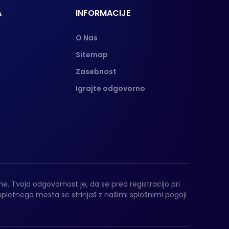
A
INFORMACIJE
O Nas
Sitemap
Zasebnost
Igrajte odgovorno
. Tvoja odgovornost je, da se pred registracijo pri
spletnega mesta se strinjaš z našimi splošnimi pogoji