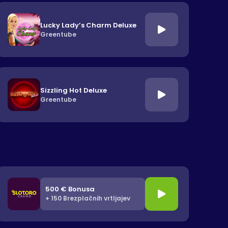
Lucky Lady’s Charm Deluxe
Greentube
Sizzling Hot Deluxe
Greentube
500 € Bonusa
+ 150 Brezplačnih vrtljajev