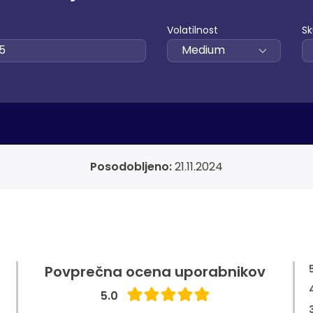
Volatilnost
Sk
Medium
Posodobljeno:
21.11.2024
Povprečna ocena uporabnikov
5.0