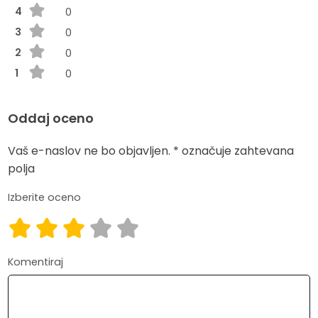
4
0
3
0
2
0
1
0
Oddaj oceno
Vaš e-naslov ne bo objavljen.
*
označuje zahtevana
polja
Izberite oceno
Komentiraj