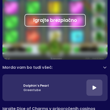
Igrajte brezplačno
Morda vam bo tudi všeč:
>
Dolphin’s Pearl
Greentube
Igrajte Dice of Charms v priporočenih casinos