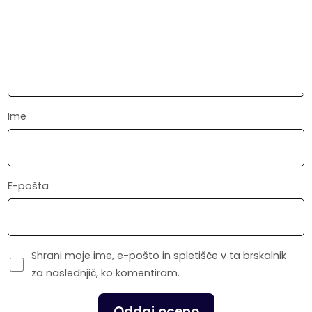
Ime
E-pošta
Shrani moje ime, e-pošto in spletišče v ta brskalnik
za naslednjič, ko komentiram.
Oddaj oceno