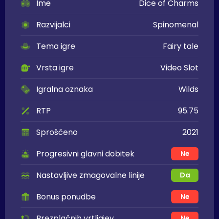
Ime
Dice of Charms
Razvijalci
Spinomenal
Tema igre
Fairy tale
Vrsta igre
Video Slot
Igralna oznaka
Wilds
RTP
95.75
Sproščeno
2021
Progresivni glavni dobitek
Ne
Nastavljive zmagovalne linije
Da
Bonus ponudbe
Ne
Brezplačnih vrtljajev
Ne