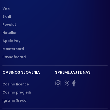
Visa
Skrill
Revolut
Neteller
Apple Pay
Mastercard
Paysafecard
CASINOS SLOVENIA
SPREMLJAJTE NAS
Casino licence
Casino pregledi
Igra na Srečo