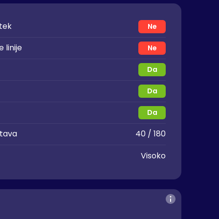
itek
Ne
linije
Ne
Da
Da
Da
stava
40 / 180
Visoko