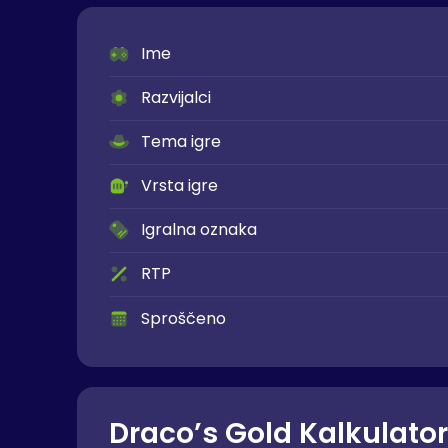
Ime
Razvijalci
Tema igre
Vrsta igre
Igralna oznaka
RTP
Sproščeno
Draco’s Gold Kalkulator