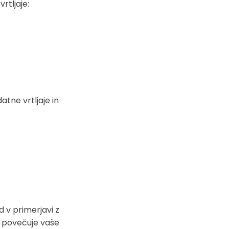
rtljaje:
tne vrtljaje in
d v primerjavi z
ar povečuje vaše