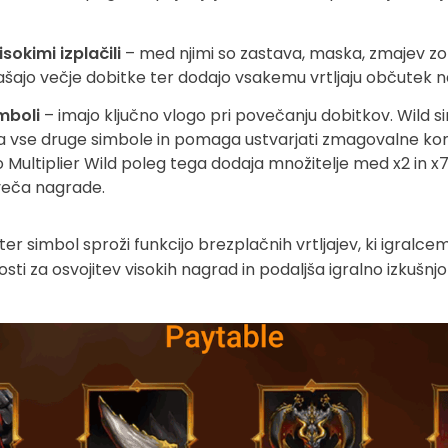
isokimi izplačili
– med njimi so zastava, maska, zmajev zo
našajo večje dobitke ter dodajo vsakemu vrtljaju občutek n
mboli
– imajo ključno vlogo pri povečanju dobitkov. Wild s
vse druge simbole in pomaga ustvarjati zmagovalne kom
ultiplier Wild poleg tega dodaja množitelje med x2 in x7
eča nagrade.
er simbol sproži funkcijo brezplačnih vrtljajev, ki igralce
sti za osvojitev visokih nagrad in podaljša igralno izkušnj