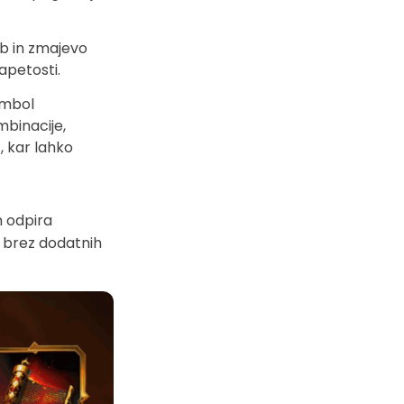
b in zmajevo
apetosti.
imbol
binacije,
, kar lahko
m odpira
o brez dodatnih