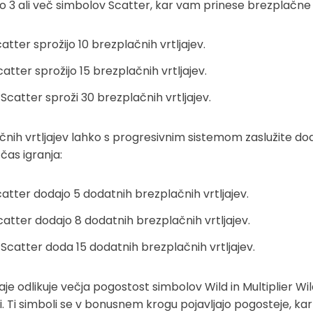
jo 3 ali več simbolov Scatter, kar vam prinese brezplačne v
catter sprožijo 10 brezplačnih vrtljajev.
catter sprožijo 15 brezplačnih vrtljajev.
Scatter sproži 30 brezplačnih vrtljajev.
nih vrtljajev lahko s progresivnim sistemom zaslužite doda
čas igranja:
catter dodajo 5 dodatnih brezplačnih vrtljajev.
catter dodajo 8 dodatnih brezplačnih vrtljajev.
Scatter doda 15 dodatnih brezplačnih vrtljajev.
aje odlikuje večja pogostost simbolov Wild in Multiplier Wil
aji. Ti simboli se v bonusnem krogu pojavljajo pogosteje, k