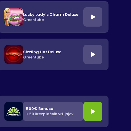
Lucky Lady’s Charm Deluxe
Greentube
Sizzling Hot Deluxe
Greentube
500€ Bonusa
+ 50 Brezplačnih vrtljajev