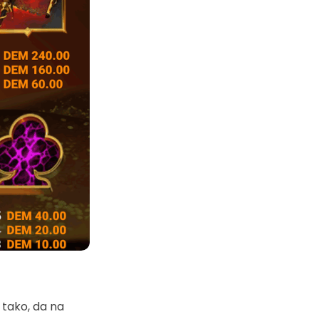
 tako, da na