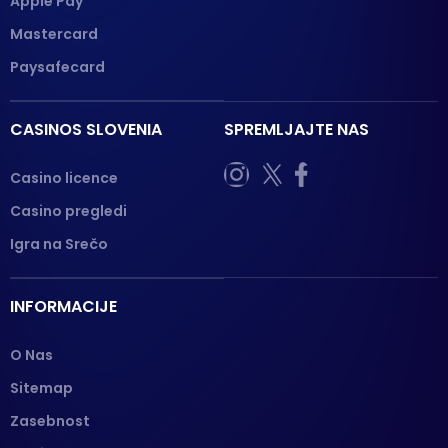
Apple Pay
Mastercard
Paysafecard
CASINOS SLOVENIA
SPREMLJAJTE NAS
Casino licence
Casino pregledi
Igra na Srečo
INFORMACIJE
O Nas
Sitemap
Zasebnost