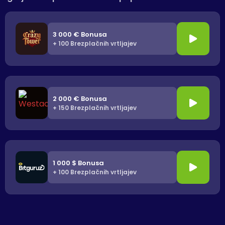
3 000 € Bonusa
+ 100 Brezplačnih vrtljajev
2 000 € Bonusa
+ 150 Brezplačnih vrtljajev
1 000 $ Bonusa
+ 100 Brezplačnih vrtljajev