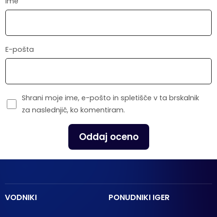
Ime
E-pošta
Shrani moje ime, e-pošto in spletišče v ta brskalnik
za naslednjič, ko komentiram.
Oddaj oceno
VODNIKI
PONUDNIKI IGER