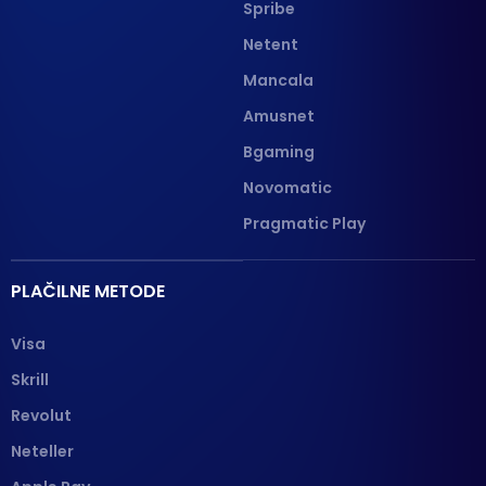
Spribe
Netent
Mancala
Amusnet
Bgaming
Novomatic
Pragmatic Play
PLAČILNE METODE
Visa
Skrill
Revolut
Neteller