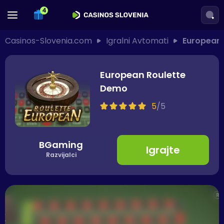
Casinos-Slovenia.com
Igralni Avtomati
European 
European Roulette
Demo
5
/
5
BGaming
Igrajte
Razvijalci