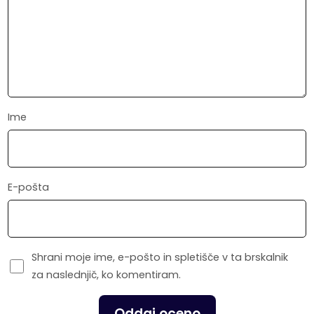
Ime
E-pošta
Shrani moje ime, e-pošto in spletišče v ta brskalnik
za naslednjič, ko komentiram.
Oddaj oceno