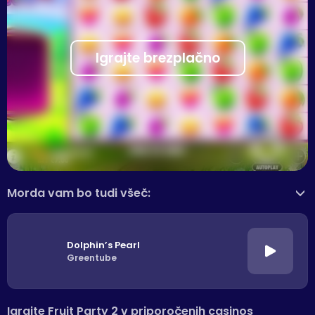
Igrajte brezplačno
Morda vam bo tudi všeč:
>
Dolphin’s Pearl
Greentube
Igrajte Fruit Party 2 v priporočenih casinos