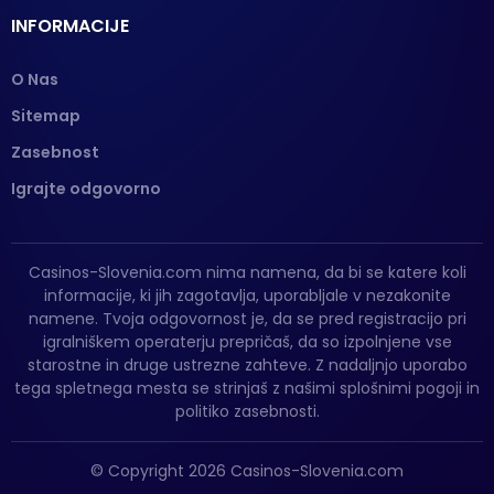
INFORMACIJE
O Nas
Sitemap
Zasebnost
Igrajte odgovorno
Casinos-Slovenia.com nima namena, da bi se katere koli
informacije, ki jih zagotavlja, uporabljale v nezakonite
namene. Tvoja odgovornost je, da se pred registracijo pri
igralniškem operaterju prepričaš, da so izpolnjene vse
starostne in druge ustrezne zahteve. Z nadaljnjo uporabo
tega spletnega mesta se strinjaš z našimi splošnimi pogoji in
politiko zasebnosti.
© Copyright 2026 Casinos-Slovenia.com