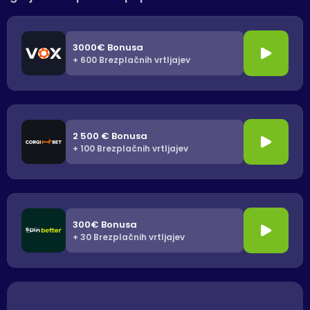
3000€ Bonusa
+ 600 Brezplačnih vrtljajev
2 500 € Bonusa
+ 100 Brezplačnih vrtljajev
300€ Bonusa
+ 30 Brezplačnih vrtljajev