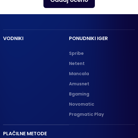
VODNIKI
PONUDNIKI IGER
Spribe
Netent
Mancala
Amusnet
Bgaming
Novomatic
Pragmatic Play
PLAČILNE METODE