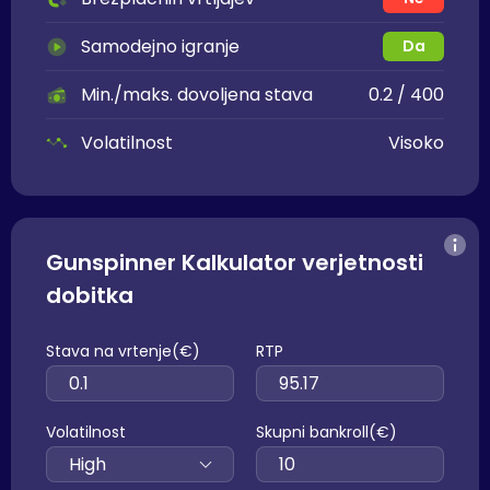
Samodejno igranje
Da
Min./maks. dovoljena stava
0.2 / 400
Volatilnost
Visoko
Gunspinner Kalkulator verjetnosti
dobitka
Stava na vrtenje(€)
RTP
Volatilnost
Skupni bankroll(€)
High