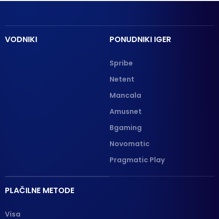
VODNIKI
PONUDNIKI IGER
Spribe
Netent
Mancala
Amusnet
Bgaming
Novomatic
Pragmatic Play
PLAČILNE METODE
Visa