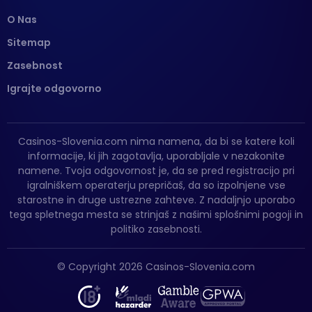
O Nas
Sitemap
Zasebnost
Igrajte odgovorno
Casinos-Slovenia.com nima namena, da bi se katere koli
informacije, ki jih zagotavlja, uporabljale v nezakonite
namene. Tvoja odgovornost je, da se pred registracijo pri
igralniškem operaterju prepričaš, da so izpolnjene vse
starostne in druge ustrezne zahteve. Z nadaljnjo uporabo
tega spletnega mesta se strinjaš z našimi splošnimi pogoji in
politiko zasebnosti.
© Copyright 2026 Casinos-Slovenia.com