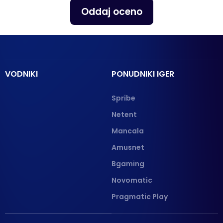
Oddaj oceno
VODNIKI
PONUDNIKI IGER
Spribe
Netent
Mancala
Amusnet
Bgaming
Novomatic
Pragmatic Play