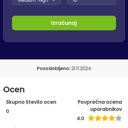
Medium-High
Izračunaj
Posodobljeno:
21.11.2024
Ocen
Skupno število ocen
Povprečna ocena
uporabnikov
0
4.0