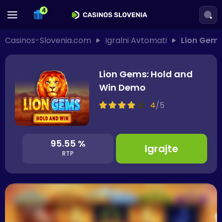
Casinos-Slovenia.com
Igralni Avtomati
Lion Gems
Lion Gems: Hold and
Win Demo
4
/
5
95.55 %
Igrajte
RTP