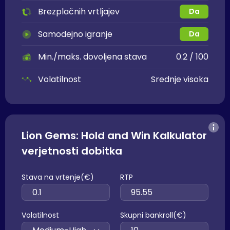
Brezplačnih vrtljajev
Da
Samodejno igranje
Da
Min./maks. dovoljena stava
0.2 / 100
Volatilnost
Srednje visoka
Lion Gems: Hold and Win Kalkulator
verjetnosti dobitka
Stava na vrtenje(€)
RTP
Volatilnost
Skupni bankroll(€)