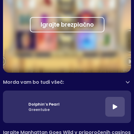
Igrajte brezplačno
Morda vam bo tudi všeč:
>
Dolphin’s Pearl
Greentube
Igrajte Manhattan Goes Wild v priporočenih casinos