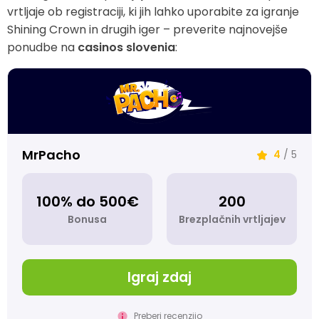
vrtljaje ob registraciji, ki jih lahko uporabite za igranje
Shining Crown in drugih iger – preverite najnovejše
ponudbe na
casinos slovenia
:
MrPacho
4
/ 5
100% do 500€
200
Bonusa
Brezplačnih vrtljajev
Igraj zdaj
Preberi recenzijo