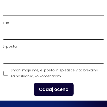
Ime
E-pošta
Shrani moje ime, e-pošto in spletišče v ta brskalnik
za naslednjič, ko komentiram.
Oddaj oceno