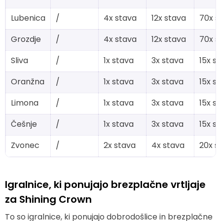
Lubenica
/
4x stava
12x stava
70x s
Grozdje
/
4x stava
12x stava
70x s
Sliva
/
1x stava
3x stava
15x s
Oranžna
/
1x stava
3x stava
15x s
Limona
/
1x stava
3x stava
15x s
Češnje
/
1x stava
3x stava
15x s
Zvonec
/
2x stava
4x stava
20x s
Igralnice, ki ponujajo brezplačne vrtljaje
za Shining Crown
To so igralnice, ki ponujajo dobrodošlice in brezplačne