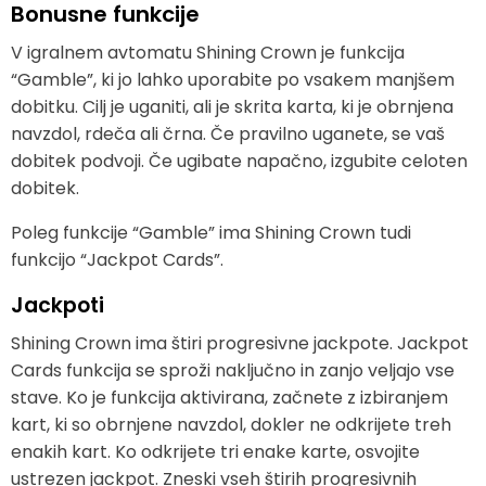
Bonusne funkcije
V igralnem avtomatu Shining Crown je funkcija
“Gamble”, ki jo lahko uporabite po vsakem manjšem
dobitku. Cilj je uganiti, ali je skrita karta, ki je obrnjena
navzdol, rdeča ali črna. Če pravilno uganete, se vaš
dobitek podvoji. Če ugibate napačno, izgubite celoten
dobitek.
Poleg funkcije “Gamble” ima Shining Crown tudi
funkcijo “Jackpot Cards”.
Jackpoti
Shining Crown ima štiri progresivne jackpote. Jackpot
Cards funkcija se sproži naključno in zanjo veljajo vse
stave. Ko je funkcija aktivirana, začnete z izbiranjem
kart, ki so obrnjene navzdol, dokler ne odkrijete treh
enakih kart. Ko odkrijete tri enake karte, osvojite
ustrezen jackpot. Zneski vseh štirih progresivnih