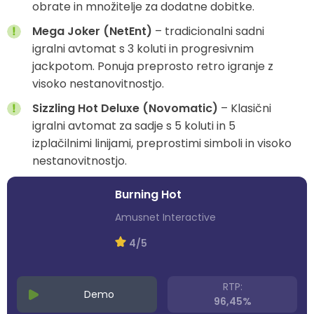
obrate in množitelje za dodatne dobitke.
Mega Joker (NetEnt)
– tradicionalni sadni
igralni avtomat s 3 koluti in progresivnim
jackpotom. Ponuja preprosto retro igranje z
visoko nestanovitnostjo.
Sizzling Hot Deluxe (Novomatic)
– Klasični
igralni avtomat za sadje s 5 koluti in 5
izplačilnimi linijami, preprostimi simboli in visoko
nestanovitnostjo.
Burning Hot
Amusnet Interactive
4/5
RTP:
Demo
96,45%