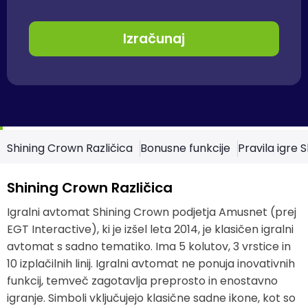
Izračunaj
Shining Crown Različica
Bonusne funkcije
Pravila igre 
Shining Crown Različica
Igralni avtomat Shining Crown podjetja Amusnet (prej
EGT Interactive), ki je izšel leta 2014, je klasičen igralni
avtomat s sadno tematiko. Ima 5 kolutov, 3 vrstice in
10 izplačilnih linij. Igralni avtomat ne ponuja inovativnih
funkcij, temveč zagotavlja preprosto in enostavno
igranje. Simboli vključujejo klasične sadne ikone, kot so