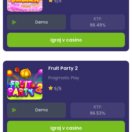
5/5
RTP:
Demo
96.49%
Igraj v casino
Fruit Party 2
Pragmatic Play
5/5
RTP:
Demo
96.53%
Igraj v casino