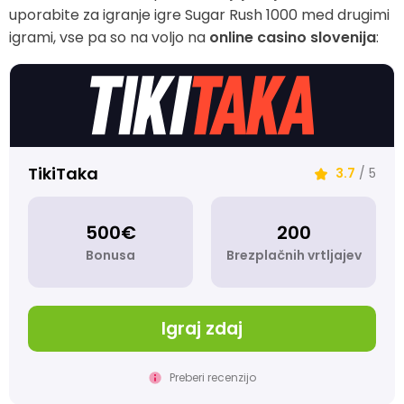
uporabite za igranje igre Sugar Rush 1000 med drugimi
igrami, vse pa so na voljo na
online casino slovenija
:
TikiTaka
3.7
/ 5
500€
200
Bonusa
Brezplačnih vrtljajev
Igraj zdaj
Preberi recenzijo