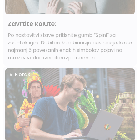
Zavrtite kolute:
Po nastavitvi stave pritisnite gumb “Spini” za
začetek igre. Dobitne kombinacije nastanejo, ko se
najmanj 5 povezanih enakih simbolov pojavi na
mreži v vodoravni ali navpični smeri.
5. Korak