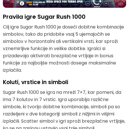
Pravila igre Sugar Rush 1000
Cilj igre Sugar Rush 1000 je doseči dobitne kombinacije
simbolov, tako da pridobite vsaj 5 ujemajočih se
simbolov v horizontalni ali vertikalni vrsti, kar sproži
vznemirljive funkcije in velike dobitke. Igralci si
prizadevajo aktivirati brezplačne vrtljaje in bonus
funkcije za najboljše možnosti dosege maksimalne
izplačila.
Koluti, vrstice in simboli
Sugar Rush 1000 se igra na mreži 7×7, kar pomeni, da
ima 7 kolutov in 7 vrstic. Igra uporablja različne
simbole, ki tvorijo dobitne kombinacije, simboli pa so
razdeljeni v dve kategoriji: simboli z nižjimi in višjimi
izplačili. Scatter simbol v igri sproži brezplačne vrtljaje,
ko se na zaslonu ustavijo vsaj trije simboli.