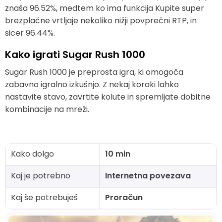
znaša 96.52%, medtem ko ima funkcija Kupite super
brezplačne vrtljaje nekoliko nižji povprečni RTP, in
sicer 96.44%.
Kako igrati Sugar Rush 1000
Sugar Rush 1000 je preprosta igra, ki omogoča
zabavno igralno izkušnjo. Z nekaj koraki lahko
nastavite stavo, zavrtite kolute in spremljate dobitne
kombinacije na mreži.
Kako dolgo
10 min
Kaj je potrebno
Internetna povezava
Kaj še potrebuješ
Proračun