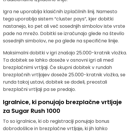
Igra ne uporablja klasičnih izplačilnih linij. Namesto
tega uporablja sistem “cluster pays”, kjer dobitki
nastanejo, ko pet ali več sosednjih simbolov iste vrste
pade na mrežo. Dobitki se izračunajo glede na število
sosednjih simbolov, ne pa glede na specifične linije.
Maksimalni dobitki v igri znašajo 25.000-kratnik vložka.
Ta dobitek se lahko doseže v osnovni igri ali med
brezplačnimi vrtljaji. Če skupni dobitek v rundah
brezplačnih vrtljajev doseže 25.000-kratnik vložka, se
runda takoj ustavi, dobitek se dodeli, preostali
brezplačni vrtljaji pa se predajo.
Igralnice, ki ponujajo brezplačne vrtljaje
za Sugar Rush 1000
To so igralnice, ki ob registraciji ponujajo bonus
dobrodošlice in brezplačne vrtljaje, ki jih lahko