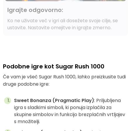
Igrajte odgovorno:
Ko ne uživate več v igri ali dosežete svoje cilje, se
ustavite. Nastavite omejitve in igrajte zmerno.
Podobne igre kot Sugar Rush 1000
Če vam je všeč Sugar Rush 1000, lahko preizkusite tudi
druge podobne igre:
Sweet Bonanza (Pragmatic Play)
: Priljubljena
igra s sladkimi simboli, ki ponuja izplačila za
skupine simbolov in funkcijo brezplačnih vrtljajev
s množitelji.