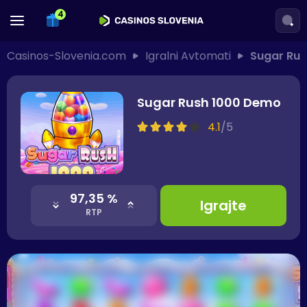
Casinos-Slovenia.com
Igralni Avtomati
Sugar Rus
Sugar Rush 1000 Demo
4.1
/
5
97,35 %
Igrajte
RTP