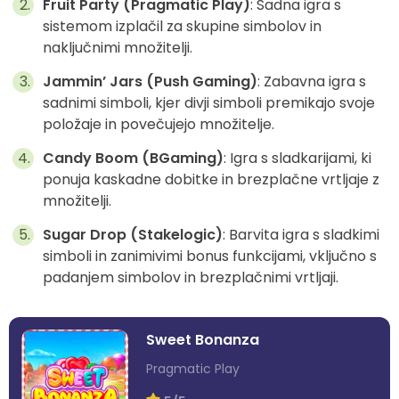
Fruit Party (Pragmatic Play)
: Sadna igra s
sistemom izplačil za skupine simbolov in
naključnimi množitelji.
Jammin’ Jars (Push Gaming)
: Zabavna igra s
sadnimi simboli, kjer divji simboli premikajo svoje
položaje in povečujejo množitelje.
Candy Boom (BGaming)
: Igra s sladkarijami, ki
ponuja kaskadne dobitke in brezplačne vrtljaje z
množitelji.
Sugar Drop (Stakelogic)
: Barvita igra s sladkimi
simboli in zanimivimi bonus funkcijami, vključno s
padanjem simbolov in brezplačnimi vrtljaji.
Sweet Bonanza
Pragmatic Play