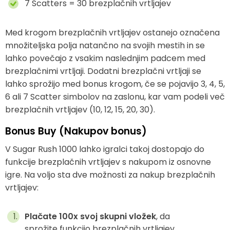
7 Scatters = 30 brezplačnih vrtljajev
Med krogom brezplačnih vrtljajev ostanejo označena
množiteljska polja natančno na svojih mestih in se
lahko povečajo z vsakim naslednjim padcem med
brezplačnimi vrtljaji. Dodatni brezplačni vrtljaji se
lahko sprožijo med bonus krogom, če se pojavijo 3, 4, 5,
6 ali 7 Scatter simbolov na zaslonu, kar vam podeli več
brezplačnih vrtljajev (10, 12, 15, 20, 30).
Bonus Buy (Nakupov bonus)
V Sugar Rush 1000 lahko igralci takoj dostopajo do
funkcije brezplačnih vrtljajev s nakupom iz osnovne
igre. Na voljo sta dve možnosti za nakup brezplačnih
vrtljajev:
Plačate 100x svoj skupni vložek
, da
sprožite funkcijo brezplačnih vrtljajev.