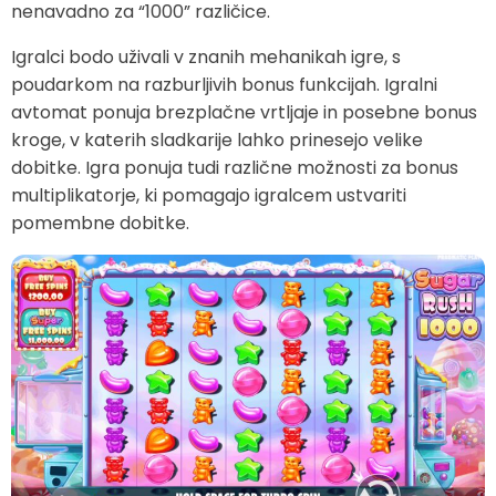
nenavadno za “1000” različice.
Igralci bodo uživali v znanih mehanikah igre, s
poudarkom na razburljivih bonus funkcijah. Igralni
avtomat ponuja brezplačne vrtljaje in posebne bonus
kroge, v katerih sladkarije lahko prinesejo velike
dobitke. Igra ponuja tudi različne možnosti za bonus
multiplikatorje, ki pomagajo igralcem ustvariti
pomembne dobitke.