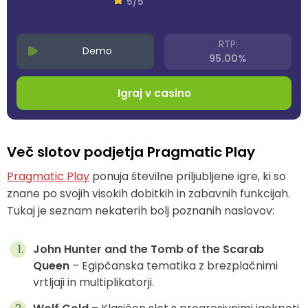
5/5
RTP:
Demo
95.00%
Igraj v casino
Več slotov podjetja Pragmatic Play
Pragmatic Play
ponuja številne priljubljene igre, ki so
znane po svojih visokih dobitkih in zabavnih funkcijah.
Tukaj je seznam nekaterih bolj poznanih naslovov:
John Hunter and the Tomb of the Scarab
Queen
– Egipčanska tematika z brezplačnimi
vrtljaji in multiplikatorji.