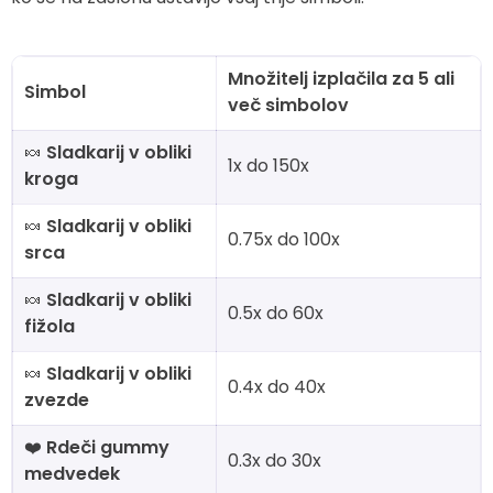
Množitelj izplačila za 5 ali
Simbol
več simbolov
🍬
Sladkarij v obliki
1x do 150x
kroga
🍬
Sladkarij v obliki
0.75x do 100x
srca
🍬
Sladkarij v obliki
0.5x do 60x
fižola
🍬
Sladkarij v obliki
0.4x do 40x
zvezde
❤️
Rdeči gummy
0.3x do 30x
medvedek