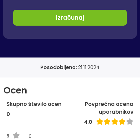
Izračunaj
Posodobljeno:
21.11.2024
Ocen
Skupno število ocen
Povprečna ocena
uporabnikov
0
4.0
5
0