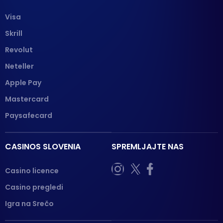
Visa
Skrill
Revolut
Neteller
Apple Pay
Mastercard
Paysafecard
CASINOS SLOVENIA
SPREMLJAJTE NAS
Casino licence
Casino pregledi
Igra na Srečo