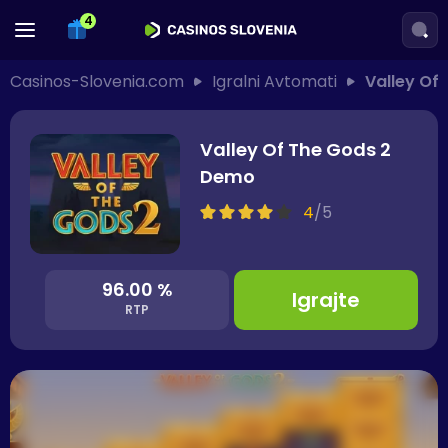
Casinos-Slovenia.com
Igralni Avtomati
Valley Of
Valley Of The Gods 2
Demo
4
/
5
96.00 %
Igrajte
RTP