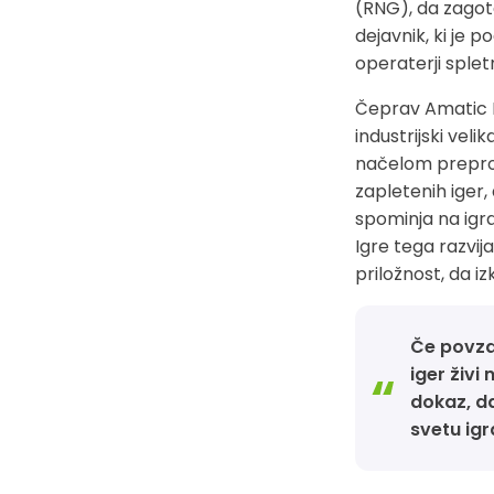
(RNG), da zagoto
dejavnik, ki je 
operaterji spletn
Čeprav Amatic I
industrijski veli
načelom preprost
zapletenih iger, 
spominja na igr
Igre tega razvija
priložnost, da i
Če povzam
iger živi
dokaz, da
svetu ig