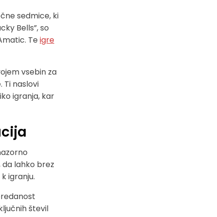
rečne sedmice, ki
cky Bells”, so
 Amatic. Te
igre
zvojem vsebin za
 Ti naslovi
o igranja, kar
cija
 nazorno
, da lahko brez
k igranju.
 predanost
ljučnih števil