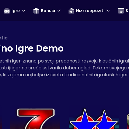
Igre
Bonusi
Nizki depoziti
S
tic
ino Igre Demo
etnih iger, znano po svoji predanosti razvoju klasičnih igra
 industriji iger na srečo ustvarilo dober ugled. Tekom svojega 
i zajema najboljše iz sveta tradicionalnih igralniških ige