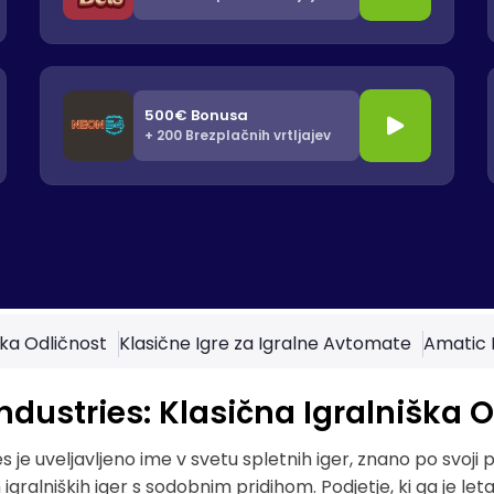
500€ Bonusa
+ 200 Brezplačnih vrtljajev
ška Odličnost
Klasične Igre za Igralne Avtomate
Amatic I
ndustries: Klasična Igralniška 
s je uveljavljeno ime v svetu spletnih iger, znano po svoji
 igralniških iger s sodobnim pridihom. Podjetje, ki ga je leta 