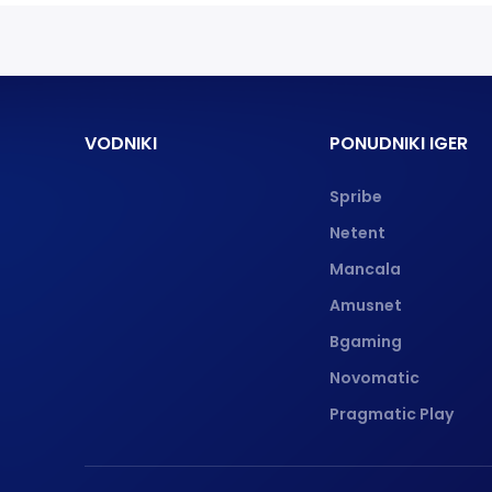
VODNIKI
PONUDNIKI IGER
Spribe
Netent
Mancala
Amusnet
Bgaming
Novomatic
Pragmatic Play