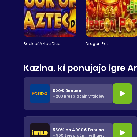
Book of Aztec Dice
Dragon Pot
Kazina, ki ponujajo igre 
500€ Bonusa
+ 200 Brezplačnih vrtljajev
550% do 4000€ Bonusa
+ 550 Brezplačnih vrtljajev