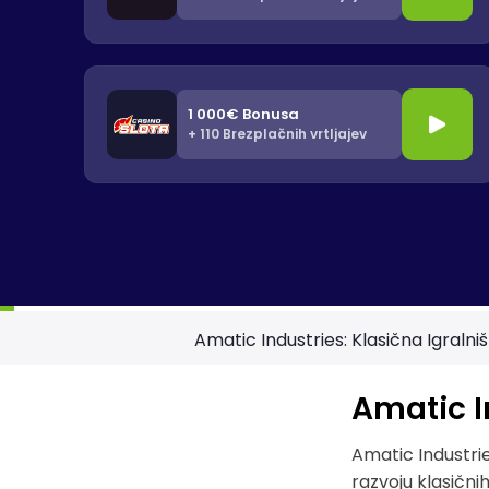
1 000€ Bonusa
+ 110 Brezplačnih vrtljajev
Amatic Industries: Klasična Igralni
Amatic I
Amatic Industrie
razvoju klasičnih