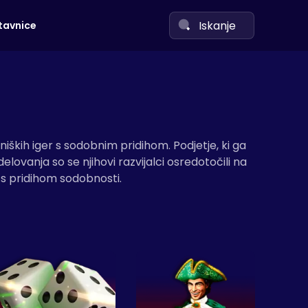
tavnice
lniških iger s sodobnim pridihom. Podjetje, ki ga
delovanja so se njihovi razvijalci osredotočili na
r s pridihom sodobnosti.