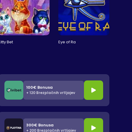
itty Bet
Eye of Ra
100€ Bonusa
+ 120 Brezplačnih vrtljajev
300€ Bonusa
+ 200 Brezplačnih vrtljajev