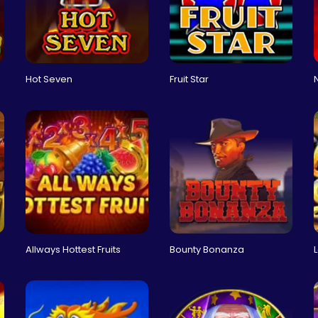
Hot Seven
Fruit Star
Allways Hottest Fruits
Bounty Bonanza