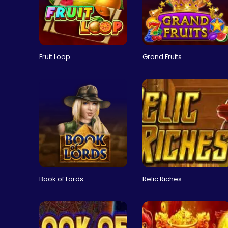
Fruit Loop
Grand Fruits
Book of Lords
Relic Riches