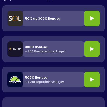
50% do 300€ Bonusa
300€ Bonusa
+ 200 Brezplačnih vrtljajev
500€ Bonusa
+ 50 Brezplačnih vrtljajev