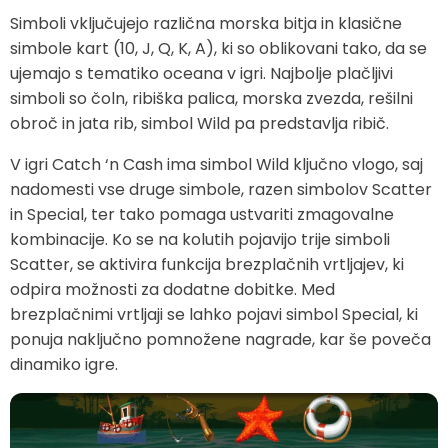
Simboli vključujejo različna morska bitja in klasične
simbole kart (10, J, Q, K, A), ki so oblikovani tako, da se
ujemajo s tematiko oceana v igri. Najbolje plačljivi
simboli so čoln, ribiška palica, morska zvezda, rešilni
obroč in jata rib, simbol Wild pa predstavlja ribič.
V igri Catch ‘n Cash ima simbol Wild ključno vlogo, saj
nadomesti vse druge simbole, razen simbolov Scatter
in Special, ter tako pomaga ustvariti zmagovalne
kombinacije. Ko se na kolutih pojavijo trije simboli
Scatter, se aktivira funkcija brezplačnih vrtljajev, ki
odpira možnosti za dodatne dobitke. Med
brezplačnimi vrtljaji se lahko pojavi simbol Special, ki
ponuja naključno pomnožene nagrade, kar še poveča
dinamiko igre.