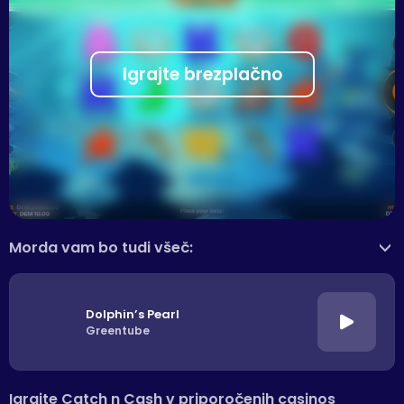
Igrajte brezplačno
Morda vam bo tudi všeč:
>
Dolphin’s Pearl
Greentube
Igrajte Catch n Cash v priporočenih casinos