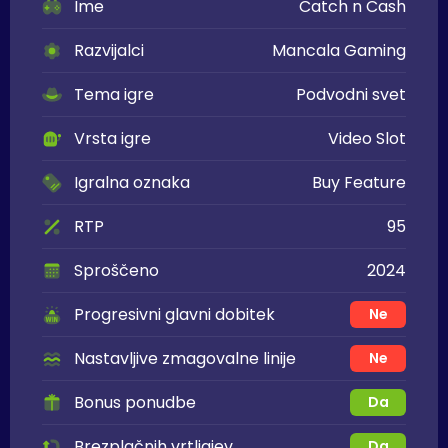
Ime
Catch n Cash
Razvijalci
Mancala Gaming
Tema igre
Podvodni svet
Vrsta igre
Video Slot
Igralna oznaka
Buy Feature
RTP
95
Sproščeno
2024
Progresivni glavni dobitek
Ne
Nastavljive zmagovalne linije
Ne
Bonus ponudbe
Da
Brezplačnih vrtljajev
Da