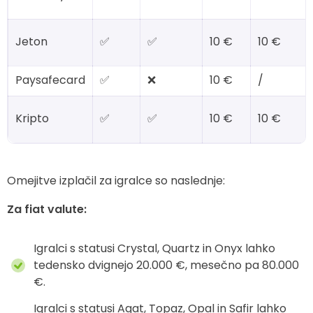
Jeton
✅
✅
10 €
10 €
Paysafecard
✅
❌
10 €
/
Kripto
✅
✅
10 €
10 €
Omejitve izplačil za igralce so naslednje:
Za fiat valute:
Igralci s statusi Crystal, Quartz in Onyx lahko
tedensko dvignejo 20.000 €, mesečno pa 80.000
€.
Igralci s statusi Agat, Topaz, Opal in Safir lahko