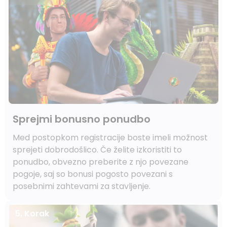
Sprejmi bonusno ponudbo
Med postopkom registracije boste imeli možnost
sprejeti dobrodošlico. Če želite izkoristiti to
ponudbo, obvezno preberite z njo povezane
pogoje, saj so bonusi pogosto povezani s
posebnimi zahtevami za stavljenje.
5. Korak