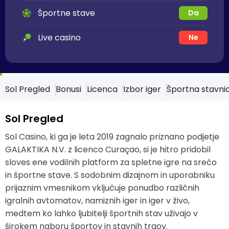
Športne stave
Da
Live casino
Ne
Sol Pregled
Bonusi
Licenca
Izbor iger
Športna stavni
Sol Pregled
Sol Casino, ki ga je leta 2019 zagnalo priznano podjetje
GALAKTIKA N.V. z licenco Curaçao, si je hitro pridobil
sloves ene vodilnih platform za spletne igre na srečo
in športne stave. S sodobnim dizajnom in uporabniku
prijaznim vmesnikom vključuje ponudbo različnih
igralnih avtomatov, namiznih iger in iger v živo,
medtem ko lahko ljubitelji športnih stav uživajo v
širokem naboru športov in stavnih trgov.