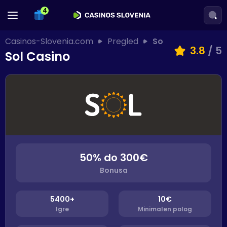
Casinos-Slovenia.com
Pregled
Sol Casino
3.8
/ 5
Sol Casino
50% do 300€
Bonusa
5400+
10€
Igre
Minimalen polog