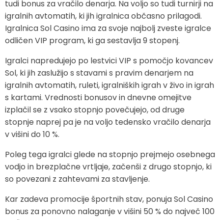
tudi bonus za vračilo denarja. Na voljo so tudi turnirji na
igralnih avtomatih, ki jih igralnica občasno prilagodi.
Igralnica Sol Casino ima za svoje najbolj zveste igralce
odličen VIP program, ki ga sestavlja 9 stopenj.
Igralci napredujejo po lestvici VIP s pomočjo kovancev
Sol, ki jih zaslužijo s stavami s pravim denarjem na
igralnih avtomatih, ruleti, igralniških igrah v živo in igrah
s kartami. Vrednosti bonusov in dnevne omejitve
izplačil se z vsako stopnjo povečujejo, od druge
stopnje naprej pa je na voljo tedensko vračilo denarja
v višini do 10 %.
Poleg tega igralci glede na stopnjo prejmejo osebnega
vodjo in brezplačne vrtljaje, začenši z drugo stopnjo, ki
so povezani z zahtevami za stavljenje.
Kar zadeva promocije športnih stav, ponuja Sol Casino
bonus za ponovno nalaganje v višini 50 % do največ 100