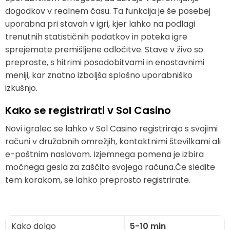
dogodkov v realnem času. Ta funkcija je še posebej
uporabna pri stavah v igri, kjer lahko na podlagi
trenutnih statističnih podatkov in poteka igre
sprejemate premišljene odločitve. Stave v živo so
preproste, s hitrimi posodobitvami in enostavnimi
meniji, kar znatno izboljša splošno uporabniško
izkušnjo.
Kako se registrirati v Sol Casino
Novi igralec se lahko v Sol Casino registrirajo s svojimi
računi v družabnih omrežjih, kontaktnimi številkami ali
e-poštnim naslovom. Izjemnega pomena je izbira
močnega gesla za zaščito svojega računa.Če sledite
tem korakom, se lahko preprosto registrirate.
Kako dolgo
5-10 min