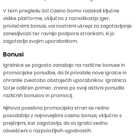
V tem pregledu Sol Casino bomo raziskali ključne
vidike platforme, vključno z raznolikostjo iger,
privlačnimi bonusi, varnostnimi ukrepi za zagotavljanje
zanesljivosti ter ravnijo podpore strankam, ki jo
zagotavlja svojim uporabnikom.
Bonusi
Igralnice se pogosto zanašajo na različne bonuse in
promocijske ponudbe, da bi privabile nove igralce in
ohranile zvestobo obstoječih uporabnikov. Igralnica
Sol je odličen primer, znana po svoji aktivni ponudbi
različnih bonusov in promocij.
Njihova posebna promocijska stran se redno
posodablja z najnovejšimi casino bonusi, vključno s
prejšnjimi, kar zagotavlja, da so igralci vedno
obveščeni o razpoložljivih ugodnostih.