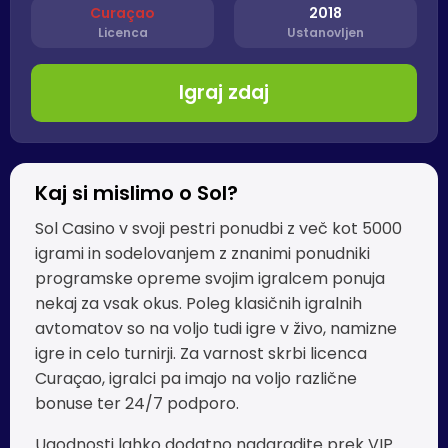
Curaçao
2018
Licenca
Ustanovljen
Igraj zdaj
Kaj si mislimo o Sol?
Sol Casino v svoji pestri ponudbi z več kot 5000
igrami in sodelovanjem z znanimi ponudniki
programske opreme svojim igralcem ponuja
nekaj za vsak okus. Poleg klasičnih igralnih
avtomatov so na voljo tudi igre v živo, namizne
igre in celo turnirji. Za varnost skrbi licenca
Curaçao, igralci pa imajo na voljo različne
bonuse ter 24/7 podporo.
Ugodnosti lahko dodatno nadgradite prek VIP