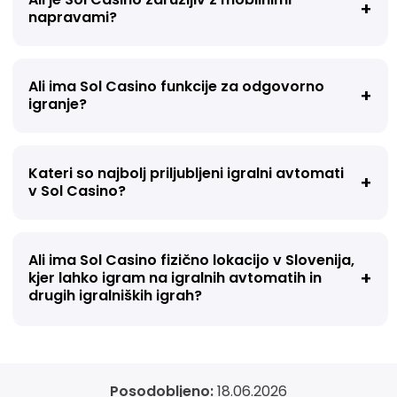
napravami?
Ali ima Sol Casino funkcije za odgovorno
igranje?
Kateri so najbolj priljubljeni igralni avtomati
v Sol Casino?
Ali ima Sol Casino fizično lokacijo v Slovenija,
kjer lahko igram na igralnih avtomatih in
drugih igralniških igrah?
Posodobljeno:
18.06.2026