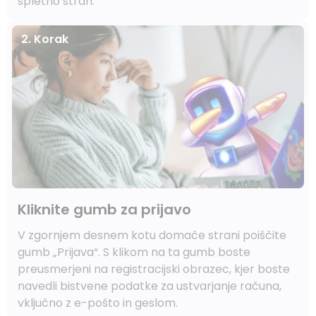
spletno stran.
2. Korak
Kliknite gumb za prijavo
V zgornjem desnem kotu domače strani poiščite
gumb „Prijava“. S klikom na ta gumb boste
preusmerjeni na registracijski obrazec, kjer boste
navedli bistvene podatke za ustvarjanje računa,
vključno z e-pošto in geslom.