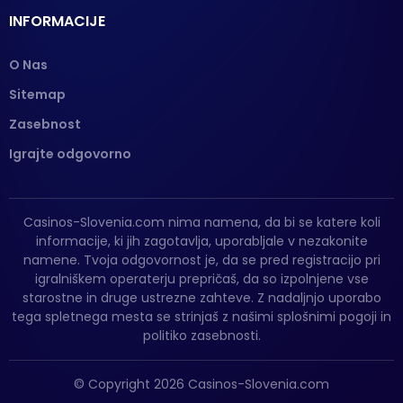
INFORMACIJE
O Nas
Sitemap
Zasebnost
Igrajte odgovorno
Casinos-Slovenia.com nima namena, da bi se katere koli
informacije, ki jih zagotavlja, uporabljale v nezakonite
namene. Tvoja odgovornost je, da se pred registracijo pri
igralniškem operaterju prepričaš, da so izpolnjene vse
starostne in druge ustrezne zahteve. Z nadaljnjo uporabo
tega spletnega mesta se strinjaš z našimi splošnimi pogoji in
politiko zasebnosti.
© Copyright 2026 Casinos-Slovenia.com