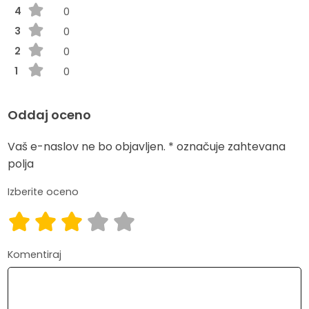
4
0
3
0
2
0
1
0
Oddaj oceno
Vaš e-naslov ne bo objavljen.
*
označuje zahtevana
polja
Izberite oceno
Komentiraj