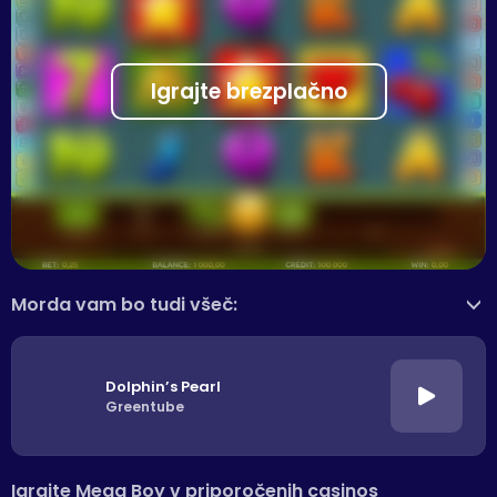
Igrajte brezplačno
Morda vam bo tudi všeč:
>
Dolphin’s Pearl
Greentube
Igrajte Mega Boy v priporočenih casinos