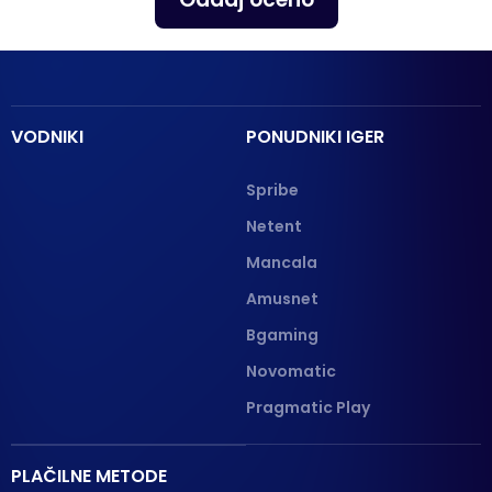
VODNIKI
PONUDNIKI IGER
Spribe
Netent
Mancala
Amusnet
Bgaming
Novomatic
Pragmatic Play
PLAČILNE METODE