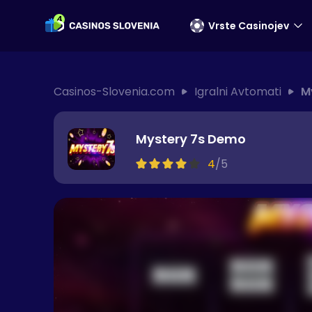
Vrste Casinojev
Casinos-Slovenia.com
Igralni Avtomati
M
Mystery 7s Demo
4
/
5