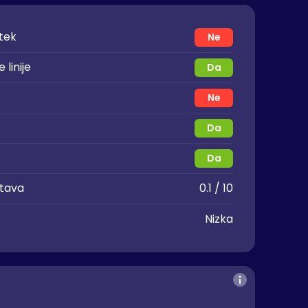
itek
Ne
linije
Da
Ne
Da
Da
stava
0.1 / 10
Nizka