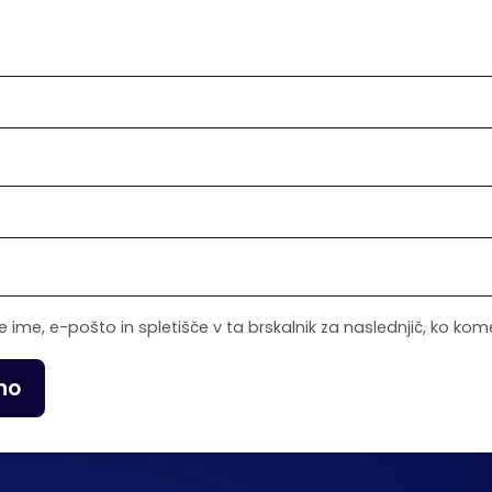
e ime, e-pošto in spletišče v ta brskalnik za naslednjič, ko ko
no