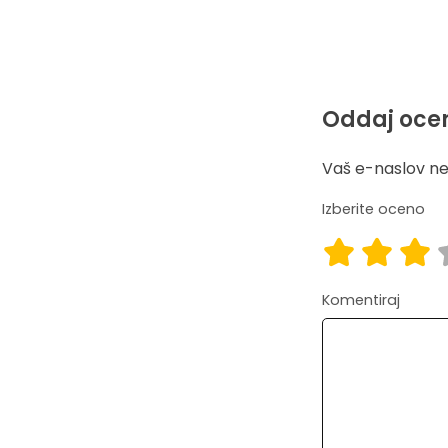
Oddaj oce
Vaš e-naslov ne
Izberite oceno
Komentiraj