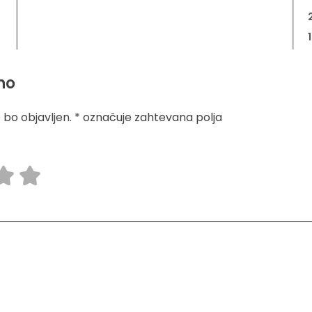
1
no
 bo objavljen.
*
označuje zahtevana polja