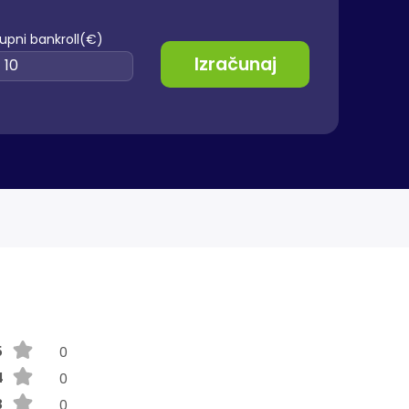
upni bankroll(€)
Izračunaj
5
0
4
0
3
0