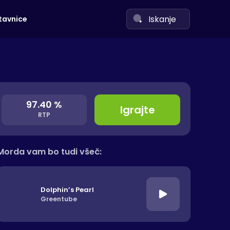
tavnice
97.40 %
Igrajte
RTP
Morda vam bo tudi všeč:
Dolphin’s Pearl
Greentube