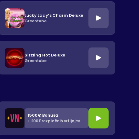
Lucky Lady’s Charm Deluxe
Greentube
Sizzling Hot Deluxe
Greentube
1500€ Bonusa
+ 200 Brezplačnih vrtljajev