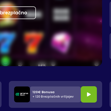
e brezplačno
120€ Bonusa
+ 120 Brezplačnih vrtljajev