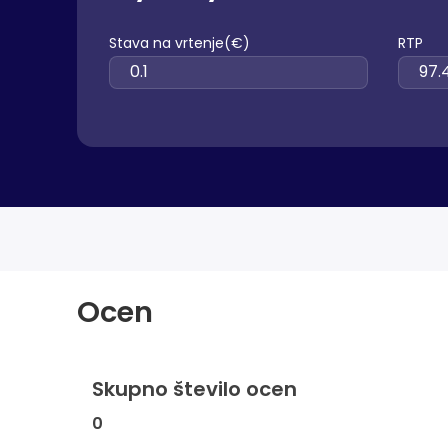
Stava na vrtenje(€)
RTP
Ocen
Skupno število ocen
0