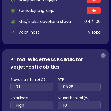
Samodejno igranje
Ne
Min./maks. dovoljena stava
0.4 / 100
Volatilnost
Visoko
Primal Wilderness Kalkulator
verjetnosti dobitka
Stava na vrtenje(€)
RTP
Volatilnost
Skupni bankroll(€)
High