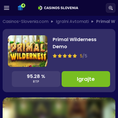
Casinos-Slovenia.com
Igralni Avtomati
Primal Wi
Primal Wilderness
Demo
5
/
5
95.28 %
Igrajte
RTP