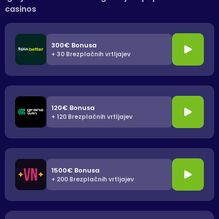
casinos
300€ Bonusa
+ 30 Brezplačnih vrtljajev
120€ Bonusa
+ 120 Brezplačnih vrtljajev
1500€ Bonusa
+ 200 Brezplačnih vrtljajev