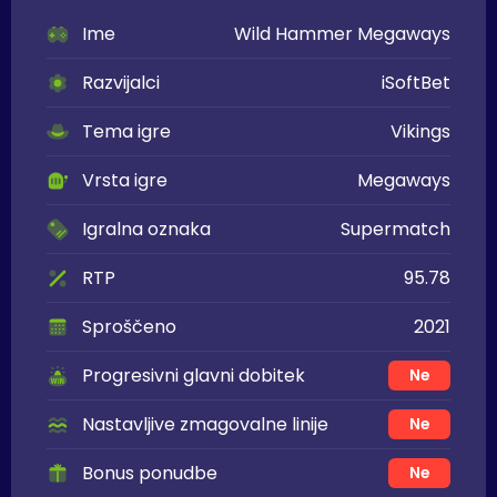
Ime
Wild Hammer Megaways
Razvijalci
iSoftBet
Tema igre
Vikings
Vrsta igre
Megaways
Igralna oznaka
Supermatch
RTP
95.78
Sproščeno
2021
Progresivni glavni dobitek
Ne
Nastavljive zmagovalne linije
Ne
Bonus ponudbe
Ne