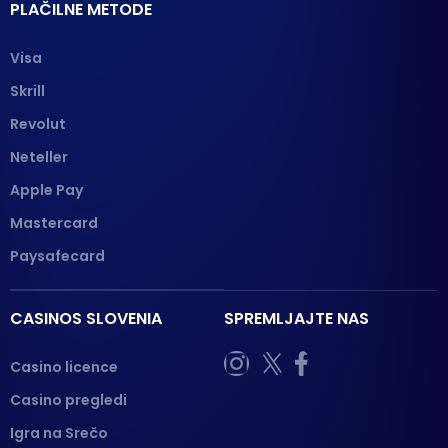
PLAČILNE METODE
Visa
Skrill
Revolut
Neteller
Apple Pay
Mastercard
Paysafecard
CASINOS SLOVENIA
SPREMLJAJTE NAS
Casino licence
Casino pregledi
Igra na Srečo