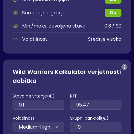
Samodejno igranje
Da
Min./maks. dovoljena stava
0.3 / 90
Volatilnost
Srednje visoka
Wild Warriors Kalkulator verjetnosti
dobitka
Stava na vrtenje(€)
RTP
Volatilnost
Skupni bankroll(€)
Medium-High