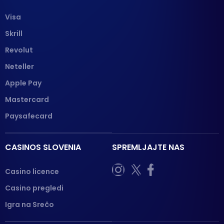
Visa
Skrill
Revolut
Neteller
Apple Pay
Mastercard
Paysafecard
CASINOS SLOVENIA
SPREMLJAJTE NAS
Casino licence
Casino pregledi
Igra na Srečo