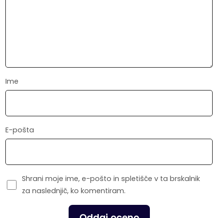
Ime
E-pošta
Shrani moje ime, e-pošto in spletišče v ta brskalnik
za naslednjič, ko komentiram.
Oddaj oceno