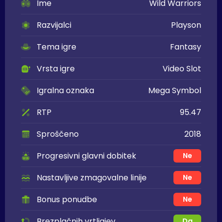
Ime
Wild Warriors
Razvijalci
Playson
Tema igre
Fantasy
Vrsta igre
Video Slot
Igralna oznaka
Mega Symbol
RTP
95.47
Sproščeno
2018
Progresivni glavni dobitek
Ne
Nastavljive zmagovalne linije
Ne
Bonus ponudbe
Ne
Brezplačnih vrtljajev
Da