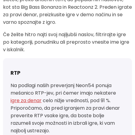
kot sta Big Bass Bonanza in Reactoonz 2. Preden igrate
za pravi denar, preizkusite igre v demo načinu in se
varno spoznajte z igro.
Če želite hitro najti svoj najljubši naslov, filtrirajte igre
po kategoriji, ponudniku ali preprosto vnesite ime igre
v iskalnik.
RTP
Na podlagi naših preverjanj Neon54 ponuja
mešanico RTP-jev, pri čemer imajo nekatere
igre za denar
celo nižje vrednosti, pod 91 %.
Priporočamo, da pred igranjem za pravi denar
preverite RTP vsake igre, da boste bolje
razumeli svoje možnosti in izbrali igre, ki vam
najbolj ustrezajo.