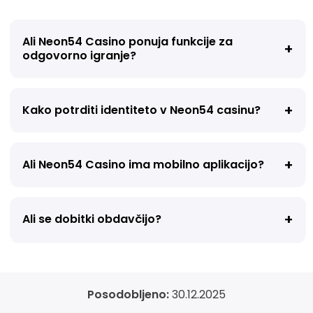
Ali Neon54 Casino ponuja funkcije za
odgovorno igranje?
Kako potrditi identiteto v Neon54 casinu?
Ali Neon54 Casino ima mobilno aplikacijo?
Ali se dobitki obdavčijo?
Posodobljeno:
30.12.2025