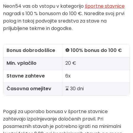
Neon54 vas ob vstopu v kategorijo
športne stavnice
nagradi s 100 % bonusom do 100 €. Naredite svoj prvi
polog in takoj podvojite sredstva za stave na
priljubljene tekme in dogodke.
Bonus dobrodošlice
⚽️ 100% bonus do 100 €
Min. vplačilo
20 €
Stavne zahteve
6x
Časovna omejitev
⌛️ 30 dni
Pogoji za uporabo bonusa v športne stavnice
zahtevajo izpolnjevanje določenih pravil. Pri
posameznih stavah je potrebno igrati na minimalni