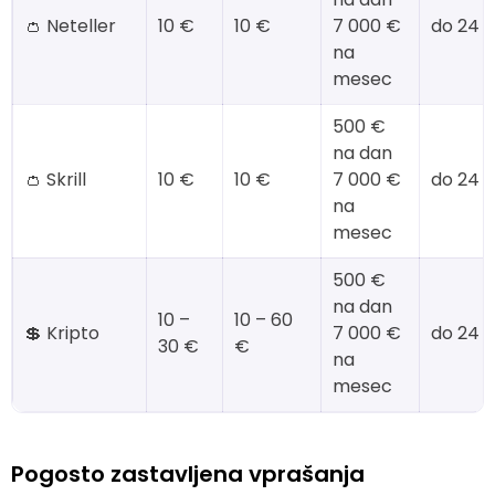
👛 Neteller
10 €
10 €
7 000 €
do 24 u
na
mesec
500 €
na dan
👛 Skrill
10 €
10 €
7 000 €
do 24 u
na
mesec
500 €
na dan
10 –
10 – 60
💲 Kripto
7 000 €
do 24 u
30 €
€
na
mesec
Pogosto zastavljena vprašanja