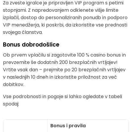
Za zveste igralce je pripravljen VIP program s petimi
stopnjami. Z napredovanjem odklenete višje limite
izplačil, dostop do personaliziranih ponudb in podporo
VIP menedžerja, ki poskrbi, da izkoristite vse prednosti
svojega članstva.
Bonus dobrodošlice
Ob prvem vplačilu si zagotovite 100 % casino bonus in
prevzemite še dodatnih 200 brezplačnih vrtljajev!
Vrtite vsak dan – prejmite po 20 brezplačnih vrtljajev
v naslednjih 10 dneh in izkoristite priložnost za več
dobitkov.
Vse podrobnosti in pogoje si lahko ogledate v tabeli
spodaj:
Bonus i pravila