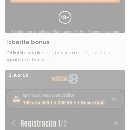
Izberite bonus
Odločite se, ali želite bonus za šport, casino ali
igrati brez bonusa.
3. Korak