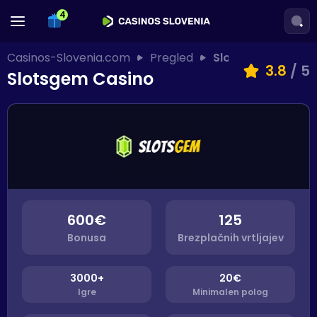
Casinos-Slovenia.com
Pregled
Slotsgem Casino
3.8
/ 5
Slotsgem Casino
600€
125
Bonusa
Brezplačnih vrtljajev
3000+
20€
Igre
Minimalen polog