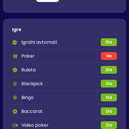
Igre
Igralni avtomati
Da
Poker
Ne
Ruleta
Da
Blackjack
Da
Bingo
Da
Baccarat
Da
Video poker
Da