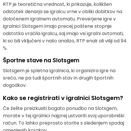
RTP je teoretična vrednost, ki prikazuje, kolikšen
odstotek denarja se igralcu vrne v obliki dobitkov na
določenem igralnem avtomatu. Preverjene igre v
igralnici Slotsgem imajo precej poštene stopnje
odstotka vračila igralcu, saj imajo vsi igralni avtomati,
ki so bili vključeni v našo analizo, RTP enak ali višji od 94
%.
Športne stave na Slotsgem
Slotsgem je spletna igralnica, ki organizira igre na
srečo, ne pa tudi športnih stav in drugih športnih
dogodkov.
Kako se registrirati v igralnici Slotsgem?
Če želite preizkusiti bogato ponudbo na Slotsgem,
morate v tej igralnici najprej ustvariti svoj uporabniški
račun. To lahko preprosto storite s sledenjem spodaj
omenjenih korakov.